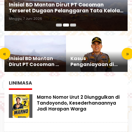
Inisial BD Mantan Dirut PT Cocoman
Terseret Dugaan Pelanggaran Tata Kelola
Tambang Kalimantan Barat
Minggu, 7 Juni 2026
«
»
Inisial BD Mantan
Kasus
Dirut PT Cocoman
Penganiayaan di
Terseret Dugaan
Moleono Naik
Pelanggaran Tata
Penyidikan, IPTU
Kelola Tambang
Theo Berikan
LINIMASA
Kalimantan Barat
Kesempatan
Terakhir
M
Marno Nomor Urut 2 Diunggulkan di
O
Tandoyondo, Kesederhanaannya
R
Jadi Harapan Warga
U
T
p
o
s