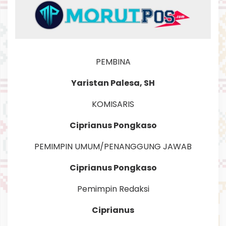
E
L
A
S
A
,
1
8
PEMBINA
J
A
N
Yaristan Palesa, SH
U
A
R
KOMISARIS
I
2
0
Ciprianus Pongkaso
2
2
O
PEMIMPIN UMUM/PENANGGUNG JAWAB
L
E
H
Ciprianus Pongkaso
R
E
D
Pemimpin Redaksi
A
K
S
Ciprianus
I