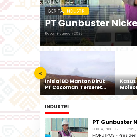
BERITA
,
INDUSTRI
PT Gunbuster Nicke
Rabu, 19 Januari 2022
«
r Urut 2
Inisial BD Mantan Dirut
Kasus
n di
PT Cocoman Terseret
Moleo
o,
Dugaan Pelanggaran
Penyid
naannya Jadi
Tata Kelola Tambang
Berik
arga
Kalimantan Barat
Terakh
INDUSTRI
PT Gunbuster N
BERITA
,
INDUSTRI
|
Rabu,
MORUTPOS,- Presiden