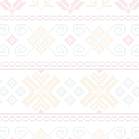
antan Bupati Morut di
Marno Nomor Urut 2
angkap Kasus Korupsi
Diunggulkan di
erjalanan Dinas
Tandoyondo,
Kesederhanaannya Jadi
Harapan Warga