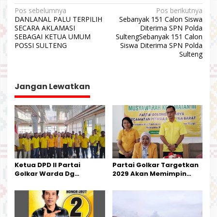
N
Pos sebelumnya
Pos berikutnya
DANLANAL PALU TERPILIH
Sebanyak 151 Calon Siswa
a
SECARA AKLAMASI
Diterima SPN Polda
v
SEBAGAI KETUA UMUM
SultengSebanyak 151 Calon
POSSI SULTENG
Siswa Diterima SPN Polda
i
Sulteng
g
a
Jangan Lewatkan
s
i
p
o
s
Ketua DPD II Partai
Partai Golkar Targetkan
Golkar Warda Dg
2029 Akan Memimpin
Mamala, SE, Melantik
Pemerintahan Di Morut
Pengurus Parti
Kecamatan Petasia dan
Kecamatan Petbar