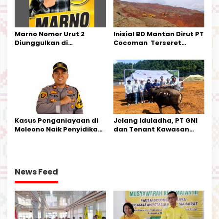
Marno Nomor Urut 2
Inisial BD Mantan Dirut PT
Diunggulkan di
Cocoman Terseret
Tandoyondo,
Dugaan Pelanggaran
Kesederhanaannya Jadi
Tata Kelola Tambang
Harapan Warga
Kalimantan Barat
Kasus Penganiayaan di
Jelang Iduladha, PT GNI
Moleono Naik Penyidikan,
dan Tenant Kawasan
IPTU Theo Berikan
Industri Salurkan Sapi
Kesempatan Terakhir
Kurban
News Feed