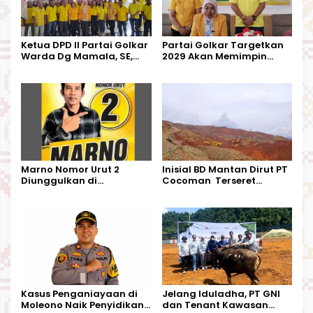
Ketua DPD II Partai Golkar
Partai Golkar Targetkan
Warda Dg Mamala, SE,
2029 Akan Memimpin
Melantik Pengurus Parti
Pemerintahan Di Morut
Kecamatan Petasia dan
Kecamatan Petbar
Marno Nomor Urut 2
Inisial BD Mantan Dirut PT
Diunggulkan di
Cocoman Terseret
Tandoyondo,
Dugaan Pelanggaran
Kesederhanaannya Jadi
Tata Kelola Tambang
Harapan Warga
Kalimantan Barat
Kasus Penganiayaan di
Jelang Iduladha, PT GNI
Moleono Naik Penyidikan,
dan Tenant Kawasan