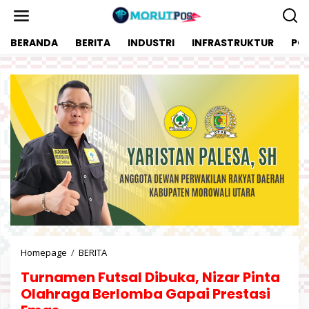
L
e
w
BERANDA
BERITA
INDUSTRI
INFRASTRUKTUR
POL
a
t
i
k
e
k
o
n
t
e
n
Homepage
/
BERITA
T
u
Turnamen Futsal Dibuka, Nizar Pinta
r
n
Olahraga Berlomba Gapai Prestasi
a