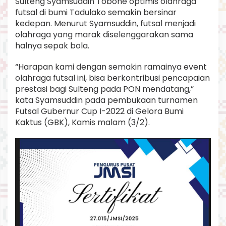
Sulteng Syamsuddin Tobone optimis olahraga
s
futsal di bumi Tadulako semakin bersinar
t
kedepan. Menurut Syamsuddin, futsal menjadi
a
s
olahraga yang marak diselenggarakan sama
i
halnya sepak bola.
E
m
“Harapan kami dengan semakin ramainya event
a
olahraga futsal ini, bisa berkontribusi pencapaian
s
prestasi bagi Sulteng pada PON mendatang,”
kata Syamsuddin pada pembukaan turnamen
Futsal Gubernur Cup I-2022 di Gelora Bumi
Kaktus (GBK), Kamis malam (3/2).