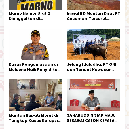
o
s
Marno Nomor Urut 2
Inisial BD Mantan Dirut PT
Diunggulkan di
Cocoman Terseret
Tandoyondo,
Dugaan Pelanggaran
Kesederhanaannya Jadi
Tata Kelola Tambang
Harapan Warga
Kalimantan Barat
Kasus Penganiayaan di
Jelang Iduladha, PT GNI
Moleono Naik Penyidikan,
dan Tenant Kawasan
IPTU Theo Berikan
Industri Salurkan Sapi
Kesempatan Terakhir
Kurban
Mantan Bupati Morut di
SAHARUDDIN SIAP MAJU
Tangkap Kasus Korupsi
SEBAGAI CALON KEPALA
Perjalanan Dinas
DESA BUNTA