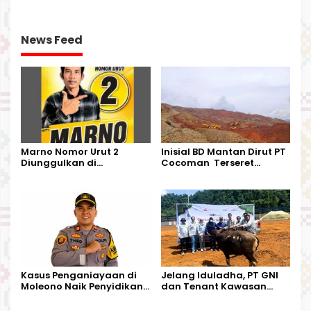
News Feed
Marno Nomor Urut 2
Inisial BD Mantan Dirut PT
Diunggulkan di
Cocoman Terseret
Tandoyondo,
Dugaan Pelanggaran
Kesederhanaannya Jadi
Tata Kelola Tambang
Harapan Warga
Kalimantan Barat
Kasus Penganiayaan di
Jelang Iduladha, PT GNI
Moleono Naik Penyidikan,
dan Tenant Kawasan
IPTU Theo Berikan
Industri Salurkan Sapi
Kesempatan Terakhir
Kurban