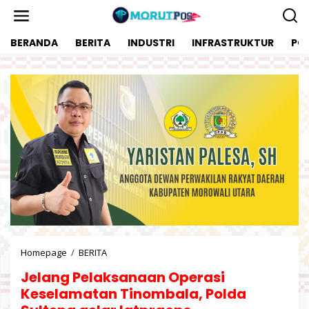
L
e
w
BERANDA
BERITA
INDUSTRI
INFRASTRUKTUR
POL
a
t
i
k
e
k
o
n
t
e
n
Homepage
/
BERITA
J
e
Jelang Pelaksanaan Operasi
l
a
Keselamatan Tinombala, Polda
n