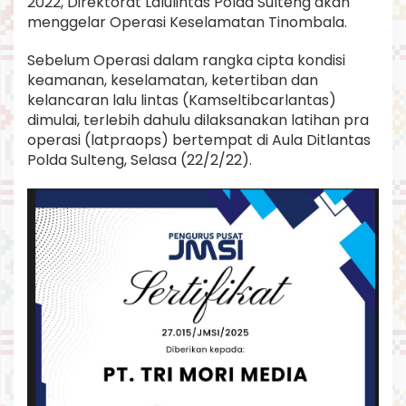
2022, Direktorat Lalulintas Polda Sulteng akan
n
menggelar Operasi Keselamatan Tinombala.
g
g
Sebelum Operasi dalam rangka cipta kondisi
e
l
keamanan, keselamatan, ketertiban dan
a
kelancaran lalu lintas (Kamseltibcarlantas)
r
dimulai, terlebih dahulu dilaksanakan latihan pra
l
operasi (latpraops) bertempat di Aula Ditlantas
a
t
Polda Sulteng, Selasa (22/2/22).
p
r
a
o
p
s