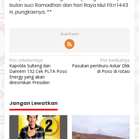
bulan suci Ramadhan dan hari Raya Idul Fitri 1443
H, pungkasnya. **
Ikuti Kami
N
Pos sebelumnya
Pos berikutnya
Kapolda Sulteng dan
Pasukan pemburu Askar Dkk
a
Danrem 132 Cek PLTA Poso
di Poso di rotasi
v
Energy yang akan
diresmikan Presiden
i
g
a
Jangan Lewatkan
s
i
p