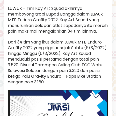
p
a
LUWUK – Tim Kay Art Squad akhirnya
t
memboyong tropi Bupati Bangga dalam Luwuk
i
MTB Enduro Grafity 2022. Kay Art Squad yang
B
menurunkan delapan atlet sepedanya itu meraih
a
poin maksimal mengalahkan 34 tim lainnya.
n
g
g
Dari 34 tim yang ikut dalam Luwuk MTB Enduro
a
Grafity 2022 yang digelar sejak Sabtu (5/3/2022)
i
hingga Minggu (6/3/2022), Kay Art Squad
menduduki posisi pertama dengan total poin
3.520. Disusul Tarampeo Cyling Club TCC Wotu
Sulawesi Selatan dengan poin 3.320 dan posisi
ketiga Palu Gravity Enduro – Paps Bike Station
dengan poin 3.160.