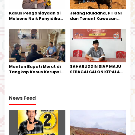
Kasus Penganiayaan di
Jelang Iduladha, PT GNI
Moleono Naik Penyidikan,
dan Tenant Kawasan
IPTU Theo Berikan
Industri Salurkan Sapi
Kesempatan Terakhir
Kurban
Mantan Bupati Morut di
SAHARUDDIN SIAP MAJU
Tangkap Kasus Korupsi
SEBAGAI CALON KEPALA
Perjalanan Dinas
DESA BUNTA
News Feed