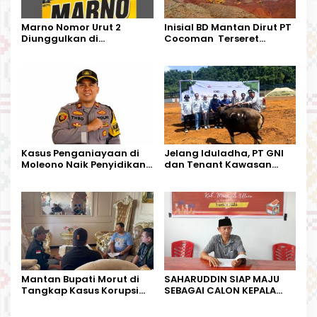
Marno Nomor Urut 2
Inisial BD Mantan Dirut PT
Diunggulkan di
Cocoman Terseret
Tandoyondo,
Dugaan Pelanggaran
Kesederhanaannya Jadi
Tata Kelola Tambang
Harapan Warga
Kalimantan Barat
Kasus Penganiayaan di
Jelang Iduladha, PT GNI
Moleono Naik Penyidikan,
dan Tenant Kawasan
IPTU Theo Berikan
Industri Salurkan Sapi
Kesempatan Terakhir
Kurban
Mantan Bupati Morut di
SAHARUDDIN SIAP MAJU
Tangkap Kasus Korupsi
SEBAGAI CALON KEPALA
Perjalanan Dinas
DESA BUNTA