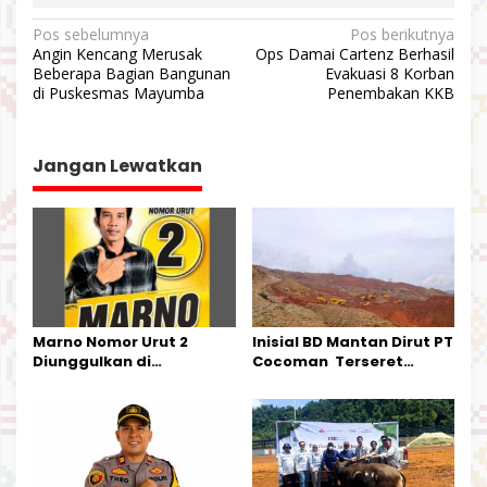
N
Pos sebelumnya
Pos berikutnya
Angin Kencang Merusak
Ops Damai Cartenz Berhasil
a
Beberapa Bagian Bangunan
Evakuasi 8 Korban
v
di Puskesmas Mayumba
Penembakan KKB
i
g
Jangan Lewatkan
a
s
i
p
o
s
Marno Nomor Urut 2
Inisial BD Mantan Dirut PT
Diunggulkan di
Cocoman Terseret
Tandoyondo,
Dugaan Pelanggaran
Kesederhanaannya Jadi
Tata Kelola Tambang
Harapan Warga
Kalimantan Barat