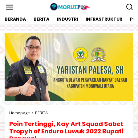
L
e
w
BERANDA
BERITA
INDUSTRI
INFRASTRUKTUR
POL
a
t
i
k
e
k
o
n
t
e
n
Homepage
/
BERITA
P
o
Poin Tertinggi, Kay Art Squad Sabet
i
n
Tropyh of Enduro Luwuk 2022 Bupati
T