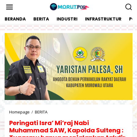
L
e
w
BERANDA
BERITA
INDUSTRI
INFRASTRUKTUR
POL
a
t
i
k
e
k
o
n
t
e
n
Homepage
/
BERITA
P
e
Peringati Isra’ Mi’raj Nabi
r
i
Muhammad SAW, Kapolda Sulteng :
n