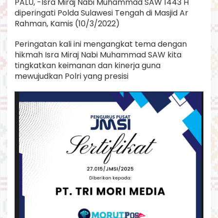
PALU, -Isra Miraj Nabi Muhammad SAW 1443 H
s
diperingati Polda Sulawesi Tengah di Masjid Ar
m
Rahman, Kamis (10/3/2022)
u
h
a
Peringatan kali ini mengangkat tema dengan
n
hikmah Isra Miraj Nabi Muhammad SAW kita
y
tingkatkan keimanan dan kinerja guna
a
mewujudkan Polri yang presisi
m
e
n
j
a
l
a
n
k
a
n
t
a
k
d
i
r