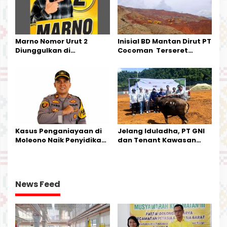
Marno Nomor Urut 2
Inisial BD Mantan Dirut PT
Diunggulkan di
Cocoman Terseret
Tandoyondo,
Dugaan Pelanggaran
Kesederhanaannya Jadi
Tata Kelola Tambang
Harapan Warga
Kalimantan Barat
Kasus Penganiayaan di
Jelang Iduladha, PT GNI
Moleono Naik Penyidikan,
dan Tenant Kawasan
IPTU Theo Berikan
Industri Salurkan Sapi
Kesempatan Terakhir
Kurban
News Feed