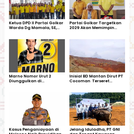
Ketua DPD II Partai Golkar
Partai Golkar Targetkan
Warda Dg Mamala, SE,
2029 Akan Memimpin
Melantik Pengurus Parti
Pemerintahan Di Morut
Kecamatan Petasia dan
Kecamatan Petbar
Marno Nomor Urut 2
Inisial BD Mantan Dirut PT
Diunggulkan di
Cocoman Terseret
Tandoyondo,
Dugaan Pelanggaran
Kesederhanaannya Jadi
Tata Kelola Tambang
Harapan Warga
Kalimantan Barat
Kasus Penganiayaan di
Jelang Iduladha, PT GNI