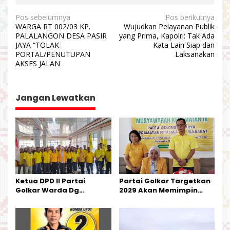
N
Pos sebelumnya
Pos berikutnya
WARGA RT 002/03 KP.
Wujudkan Pelayanan Publik
a
PALALANGON DESA PASIR
yang Prima, Kapolri: Tak Ada
v
JAYA “TOLAK
Kata Lain Siap dan
PORTAL/PENUTUPAN
Laksanakan
i
AKSES JALAN
g
a
Jangan Lewatkan
s
i
p
o
s
Ketua DPD II Partai
Partai Golkar Targetkan
Golkar Warda Dg
2029 Akan Memimpin
Mamala, SE, Melantik
Pemerintahan Di Morut
Pengurus Parti
Kecamatan Petasia dan
Kecamatan Petbar