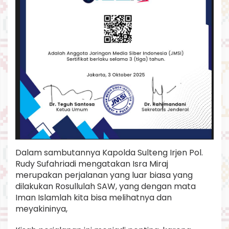
A
l
l
a
h
S
W
T
d
e
n
g
a
n
I
k
Dalam sambutannya Kapolda Sulteng Irjen Pol.
h
Rudy Sufahriadi mengatakan Isra Miraj
l
a
merupakan perjalanan yang luar biasa yang
s
dilakukan Rosullulah SAW, yang dengan mata
Iman Islamlah kita bisa melihatnya dan
meyakininya,