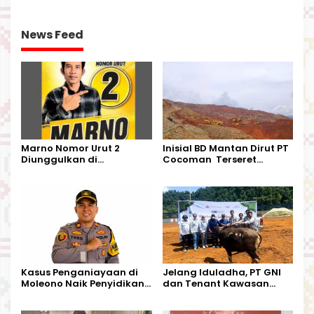
News Feed
Marno Nomor Urut 2
Inisial BD Mantan Dirut PT
Diunggulkan di
Cocoman Terseret
Tandoyondo,
Dugaan Pelanggaran
Kesederhanaannya Jadi
Tata Kelola Tambang
Harapan Warga
Kalimantan Barat
Kasus Penganiayaan di
Jelang Iduladha, PT GNI
Moleono Naik Penyidikan,
dan Tenant Kawasan
IPTU Theo Berikan
Industri Salurkan Sapi
Kesempatan Terakhir
Kurban