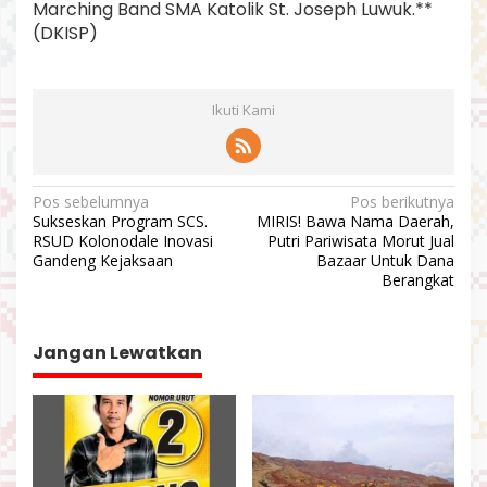
Marching Band SMA Katolik St. Joseph Luwuk.**
(DKISP)
Ikuti Kami
N
Pos sebelumnya
Pos berikutnya
Sukseskan Program SCS.
MIRIS! Bawa Nama Daerah,
a
RSUD Kolonodale Inovasi
Putri Pariwisata Morut Jual
v
Gandeng Kejaksaan
Bazaar Untuk Dana
Berangkat
i
g
a
Jangan Lewatkan
s
i
p
o