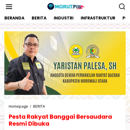
L
e
w
BERANDA
BERITA
INDUSTRI
INFRASTRUKTUR
POL
a
t
i
k
e
k
o
n
t
e
n
Homepage
/
BERITA
P
e
Pesta Rakyat Banggai Bersaudara
s
t
Resmi Dibuka
a