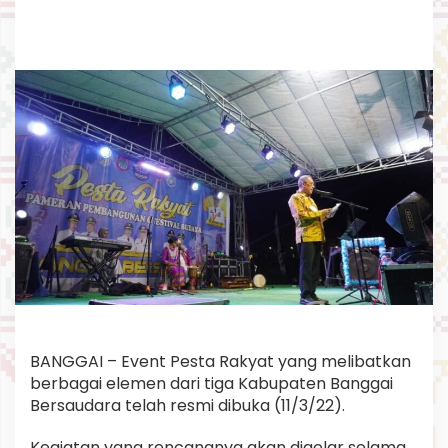
s
m
i
D
i
b
u
k
a
BANGGAI – Event Pesta Rakyat yang melibatkan
berbagai elemen dari tiga Kabupaten Banggai
Bersaudara telah resmi dibuka (11/3/22).
Kegiatan yang rencananya akan digelar selama