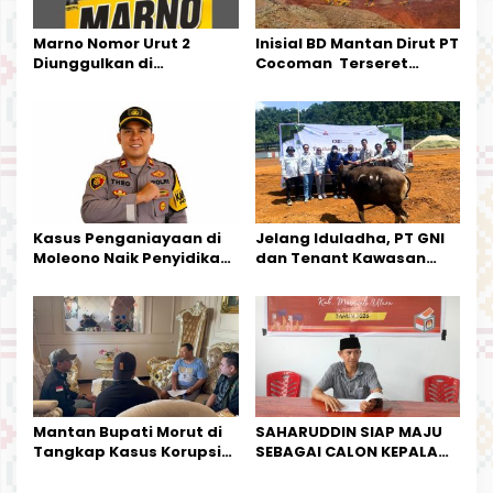
s
Marno Nomor Urut 2
Inisial BD Mantan Dirut PT
Diunggulkan di
Cocoman Terseret
Tandoyondo,
Dugaan Pelanggaran
Kesederhanaannya Jadi
Tata Kelola Tambang
Harapan Warga
Kalimantan Barat
Kasus Penganiayaan di
Jelang Iduladha, PT GNI
Moleono Naik Penyidikan,
dan Tenant Kawasan
IPTU Theo Berikan
Industri Salurkan Sapi
Kesempatan Terakhir
Kurban
Mantan Bupati Morut di
SAHARUDDIN SIAP MAJU
Tangkap Kasus Korupsi
SEBAGAI CALON KEPALA
Perjalanan Dinas
DESA BUNTA