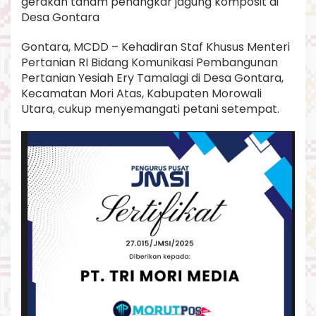
gerakan tanam penangkar jagung komposit di
k
Desa Gontara
a
r
Gontara, MCDD – Kehadiran Staf Khusus Menteri
j
a
Pertanian RI Bidang Komunikasi Pembangunan
g
Pertanian Yesiah Ery Tamalagi di Desa Gontara,
u
Kecamatan Mori Atas, Kabupaten Morowali
n
Utara, cukup menyemangati petani setempat.
g
k
o
m
p
o
s
i
t
d
i
D
e
s
a
G
o