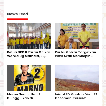
Kesempatan Terakhir
Kurban
News Feed
Ketua DPD II Partai Golkar
Partai Golkar Targetkan
Warda Dg Mamala, SE,
2029 Akan Memimpin
Melantik Pengurus Parti
Pemerintahan Di Morut
Kecamatan Petasia dan
Kecamatan Petbar
Marno Nomor Urut 2
Inisial BD Mantan Dirut PT
Diunggulkan di
Cocoman Terseret
Tandoyondo,
Dugaan Pelanggaran
Kesederhanaannya Jadi
Tata Kelola Tambang