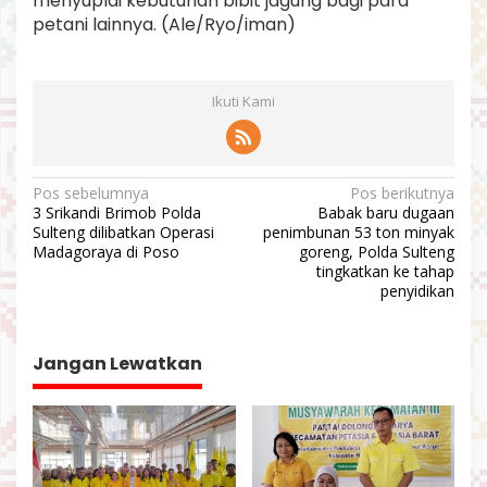
menyuplai kebutuhan bibit jagung bagi para
petani lainnya. (Ale/Ryo/iman)
Ikuti Kami
N
Pos sebelumnya
Pos berikutnya
3 Srikandi Brimob Polda
Babak baru dugaan
a
Sulteng dilibatkan Operasi
penimbunan 53 ton minyak
v
Madagoraya di Poso
goreng, Polda Sulteng
tingkatkan ke tahap
i
penyidikan
g
a
Jangan Lewatkan
s
i
p
o