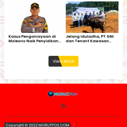
Harapan Warga
Kalimantan Barat
Kasus Penganiayaan di
Jelang Iduladha, PT GNI
Moleono Naik Penyidikan,
dan Tenant Kawasan
IPTU Theo Berikan
Industri Salurkan Sapi
Kesempatan Terakhir
Kurban
View More
Copyright © 2022 MORUTPOS.COM