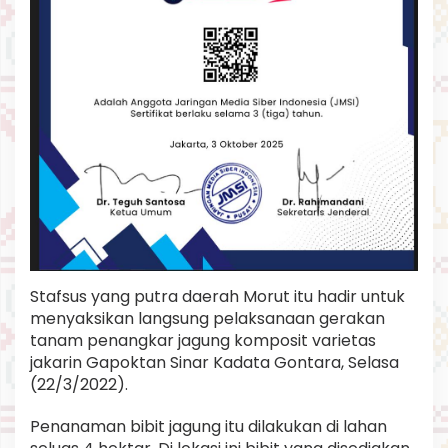
n
t
a
r
a
Stafsus yang putra daerah Morut itu hadir untuk
menyaksikan langsung pelaksanaan gerakan
tanam penangkar jagung komposit varietas
jakarin Gapoktan Sinar Kadata Gontara, Selasa
(22/3/2022).
Penanaman bibit jagung itu dilakukan di lahan