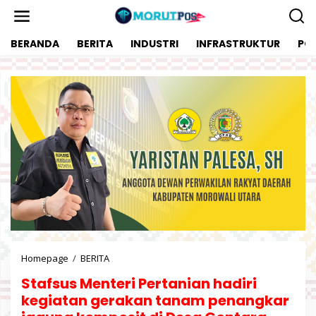
L
e
w
BERANDA
BERITA
INDUSTRI
INFRASTRUKTUR
POL
a
t
i
k
e
k
o
n
t
e
n
Homepage
/
BERITA
S
t
Stafsus Menteri Pertanian hadiri
a
f
kegiatan gerakan tanam penangkar
s