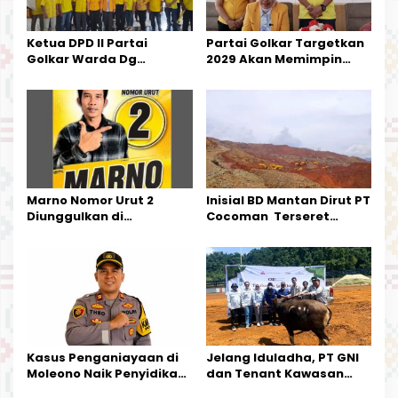
s
Ketua DPD II Partai
Partai Golkar Targetkan
Golkar Warda Dg
2029 Akan Memimpin
Mamala, SE, Melantik
Pemerintahan Di Morut
Pengurus Parti
Kecamatan Petasia dan
Kecamatan Petbar
Marno Nomor Urut 2
Inisial BD Mantan Dirut PT
Diunggulkan di
Cocoman Terseret
Tandoyondo,
Dugaan Pelanggaran
Kesederhanaannya Jadi
Tata Kelola Tambang
Harapan Warga
Kalimantan Barat
Kasus Penganiayaan di
Jelang Iduladha, PT GNI
Moleono Naik Penyidikan,
dan Tenant Kawasan
IPTU Theo Berikan
Industri Salurkan Sapi