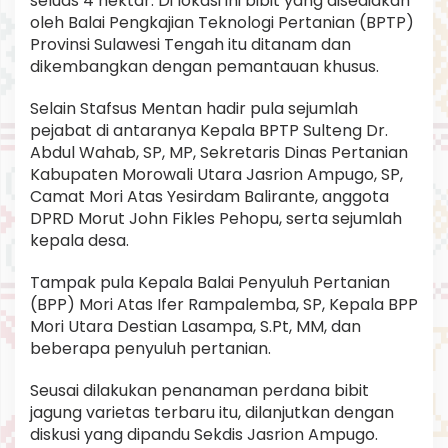
seluas 4 hektar. Di lokasi ini bibit yang disediakan
oleh Balai Pengkajian Teknologi Pertanian (BPTP)
Provinsi Sulawesi Tengah itu ditanam dan
dikembangkan dengan pemantauan khusus.
Selain Stafsus Mentan hadir pula sejumlah
pejabat di antaranya Kepala BPTP Sulteng Dr.
Abdul Wahab, SP, MP, Sekretaris Dinas Pertanian
Kabupaten Morowali Utara Jasrion Ampugo, SP,
Camat Mori Atas Yesirdam Balirante, anggota
DPRD Morut John Fikles Pehopu, serta sejumlah
kepala desa.
Tampak pula Kepala Balai Penyuluh Pertanian
(BPP) Mori Atas Ifer Rampalemba, SP, Kepala BPP
Mori Utara Destian Lasampa, S.Pt, MM, dan
beberapa penyuluh pertanian.
Seusai dilakukan penanaman perdana bibit
jagung varietas terbaru itu, dilanjutkan dengan
diskusi yang dipandu Sekdis Jasrion Ampugo.