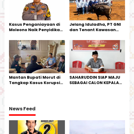
Kasus Penganiayaan di
Jelang Iduladha, PT GNI
Moleono Naik Penyidikan,
dan Tenant Kawasan
IPTU Theo Berikan
Industri Salurkan Sapi
Kesempatan Terakhir
Kurban
Mantan Bupati Morut di
SAHARUDDIN SIAP MAJU
Tangkap Kasus Korupsi
SEBAGAI CALON KEPALA
Perjalanan Dinas
DESA BUNTA
News Feed