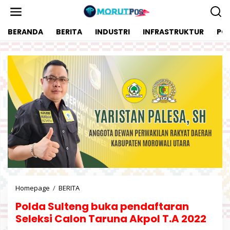
L
e
w
BERANDA
BERITA
INDUSTRI
INFRASTRUKTUR
POL
a
t
i
k
e
k
o
n
t
e
n
Homepage
/
BERITA
P
o
Polda Sulteng buka pendaftaran
l
d
Seleksi Calon Taruna Akpol T.A 2022
a