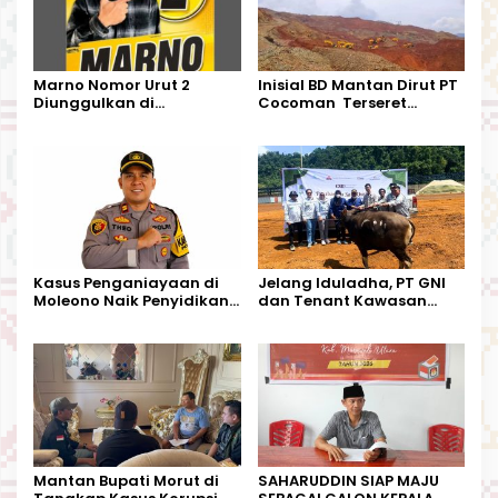
Marno Nomor Urut 2
Inisial BD Mantan Dirut PT
Diunggulkan di
Cocoman Terseret
Tandoyondo,
Dugaan Pelanggaran
Kesederhanaannya Jadi
Tata Kelola Tambang
Harapan Warga
Kalimantan Barat
Kasus Penganiayaan di
Jelang Iduladha, PT GNI
Moleono Naik Penyidikan,
dan Tenant Kawasan
IPTU Theo Berikan
Industri Salurkan Sapi
Kesempatan Terakhir
Kurban
Mantan Bupati Morut di
SAHARUDDIN SIAP MAJU