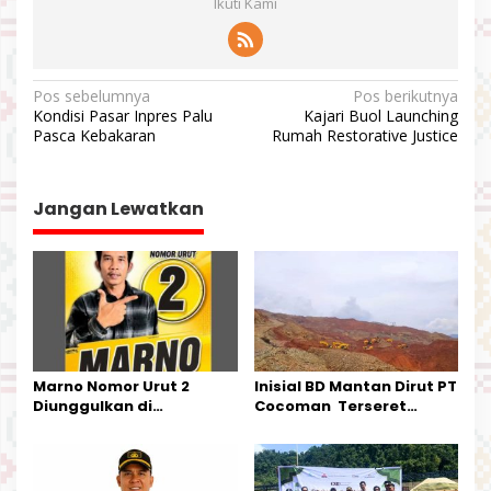
Ikuti Kami
N
Pos sebelumnya
Pos berikutnya
Kondisi Pasar Inpres Palu
Kajari Buol Launching
a
Pasca Kebakaran
Rumah Restorative Justice
v
i
Jangan Lewatkan
g
a
s
i
p
o
Marno Nomor Urut 2
Inisial BD Mantan Dirut PT
s
Diunggulkan di
Cocoman Terseret
Tandoyondo,
Dugaan Pelanggaran
Kesederhanaannya Jadi
Tata Kelola Tambang
Harapan Warga
Kalimantan Barat