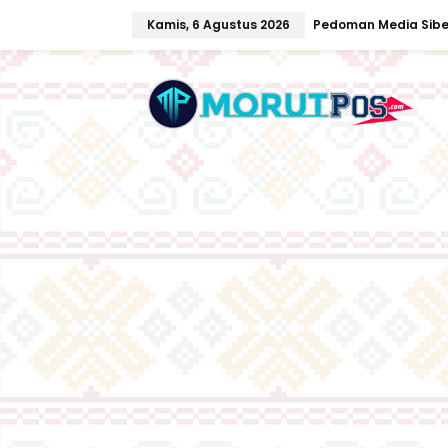
L
Kamis, 6 Agustus 2026
Pedoman Media Sibe
e
w
a
t
i
k
e
k
o
n
t
e
n