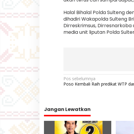
Halal Bihalal Polda Sulteng de
dihadiri Wakapolda Sulteng Bri
Dirreskrimsus, Dirresnarkoba
media unit liputan Polda Sulte
N
Pos sebelumnya
Poso Kembali Raih predikat WTP da
a
v
i
Jangan Lewatkan
g
a
s