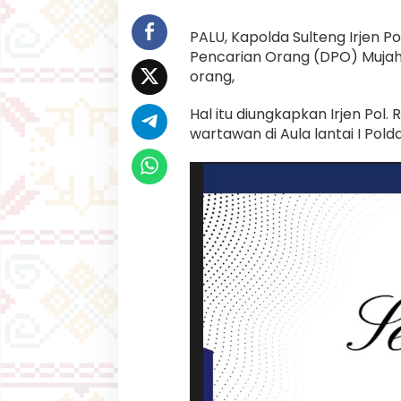
t
e
n
PALU, Kapolda Sulteng Irjen P
g
Pencarian Orang (DPO) Mujahid
:
orang,
D
P
Hal itu diungkapkan Irjen Pol.
O
t
wartawan di Aula lantai I Pold
e
r
o
r
i
s
M
I
T
P
o
s
o
s
i
s