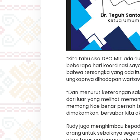
“Kita tahu sisa DPO MIT ada du
beberapa hari koordinasi say
bahwa tersangka yang ada itu t
ungkapnya dihadapan wartaw
“Dan menurut keterangan saks
dari luar yang melihat meman
memang Nae benar pernah te
dimakamkan, bersabar kita ak
Rudy juga menghimbau kepada 
orang untuk sebaiknya segera
akan terus cari sampai dapat,