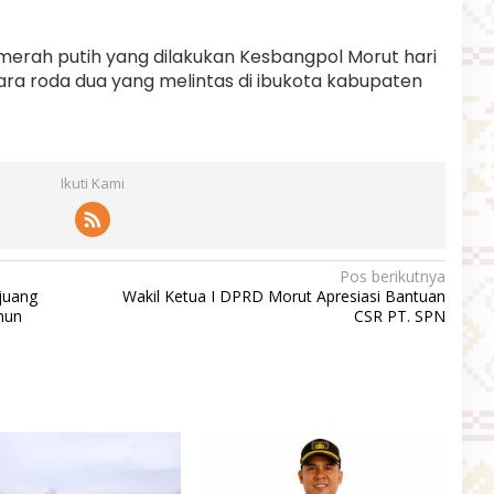
erah putih yang dilakukan Kesbangpol Morut hari
ara roda dua yang melintas di ibukota kabupaten
Ikuti Kami
Pos berikutnya
juang
Wakil Ketua I DPRD Morut Apresiasi Bantuan
hun
CSR PT. SPN