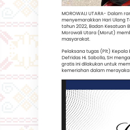
a
B
e
MOROWALI UTARA- Dalam ran
n
menyemarakkan Hari Ulang Ta
d
tahun 2022, Badan Kesatuan B
e
r
Morowali Utara (Morut) memb
a
masyarakat.
M
e
Pelaksana tugas (Plt) Kepala
r
Defridas Hi. Sabolla, SH men
a
h
gratis ini dilakukan untuk me
P
kemeriahan dalam merayakan 
u
t
i
h