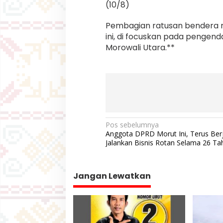
(10/8)
Pembagian ratusan bendera m
ini, di focuskan pada pengend
Morowali Utara.**
N
Pos sebelumnya
Anggota DPRD Morut Ini, Terus Ber
a
Jalankan Bisnis Rotan Selama 26 Ta
v
i
Jangan Lewatkan
g
a
s