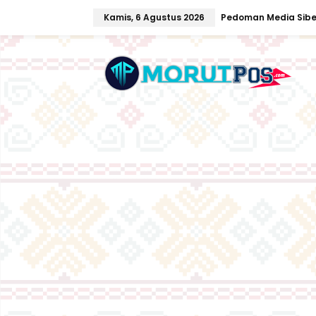
L
Kamis, 6 Agustus 2026
Pedoman Media Sibe
e
w
a
t
i
k
e
k
o
n
t
e
n