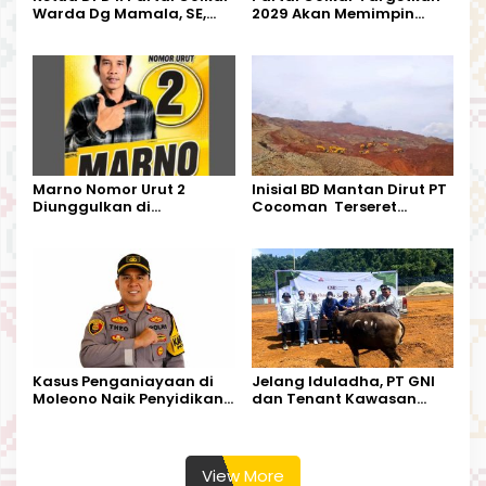
Warda Dg Mamala, SE,
2029 Akan Memimpin
Melantik Pengurus Parti
Pemerintahan Di Morut
Kecamatan Petasia dan
Kecamatan Petbar
Marno Nomor Urut 2
Inisial BD Mantan Dirut PT
Diunggulkan di
Cocoman Terseret
Tandoyondo,
Dugaan Pelanggaran
Kesederhanaannya Jadi
Tata Kelola Tambang
Harapan Warga
Kalimantan Barat
Kasus Penganiayaan di
Jelang Iduladha, PT GNI
Moleono Naik Penyidikan,
dan Tenant Kawasan
IPTU Theo Berikan
Industri Salurkan Sapi
Kesempatan Terakhir
Kurban
View More