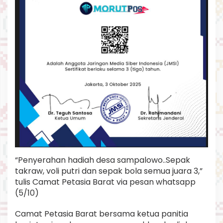
B
a
g
i
P
a
r
a
J
u
a
r
a
.
“Penyerahan hadiah desa sampalowo..Sepak
takraw, voli putri dan sepak bola semua juara 3,”
tulis Camat Petasia Barat via pesan whatsapp
(5/10)
Camat Petasia Barat bersama ketua panitia