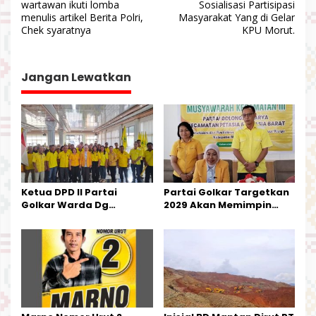
a
wartawan ikuti lomba
Sosialisasi Partisipasi
v
menulis artikel Berita Polri,
Masyarakat Yang di Gelar
Chek syaratnya
KPU Morut.
i
g
a
Jangan Lewatkan
s
i
p
o
s
Ketua DPD II Partai
Partai Golkar Targetkan
Golkar Warda Dg
2029 Akan Memimpin
Mamala, SE, Melantik
Pemerintahan Di Morut
Pengurus Parti
Kecamatan Petasia dan
Kecamatan Petbar