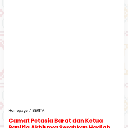
Homepage
/
BERITA
C
a
Camat Petasia Barat dan Ketua
m
a
Panitia Akhirnya Serahkan Hadiah