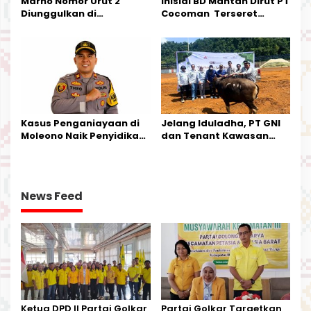
Marno Nomor Urut 2
Inisial BD Mantan Dirut PT
Diunggulkan di
Cocoman Terseret
Tandoyondo,
Dugaan Pelanggaran
Kesederhanaannya Jadi
Tata Kelola Tambang
Harapan Warga
Kalimantan Barat
Kasus Penganiayaan di
Jelang Iduladha, PT GNI
Moleono Naik Penyidikan,
dan Tenant Kawasan
IPTU Theo Berikan
Industri Salurkan Sapi
Kesempatan Terakhir
Kurban
News Feed
Ketua DPD II Partai Golkar
Partai Golkar Targetkan