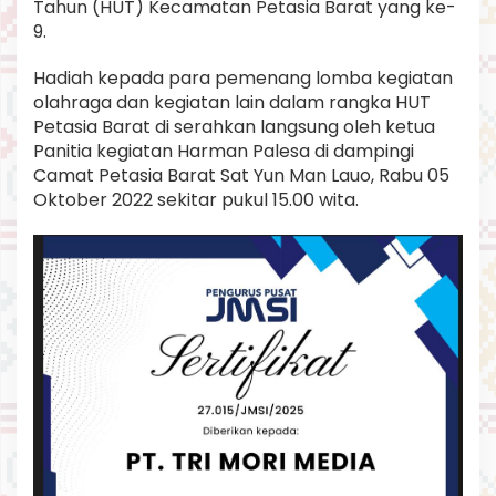
Tahun (HUT) Kecamatan Petasia Barat yang ke-
t
9.
i
a
A
Hadiah kepada para pemenang lomba kegiatan
k
olahraga dan kegiatan lain dalam rangka HUT
h
Petasia Barat di serahkan langsung oleh ketua
i
Panitia kegiatan Harman Palesa di dampingi
r
n
Camat Petasia Barat Sat Yun Man Lauo, Rabu 05
y
Oktober 2022 sekitar pukul 15.00 wita.
a
S
e
r
a
h
k
a
n
H
a
d
i
a
h