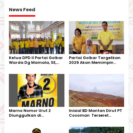
News Feed
Ketua DPD II Partai Golkar
Partai Golkar Targetkan
Warda Dg Mamala, SE,
2029 Akan Memimpin
Melantik Pengurus Parti
Pemerintahan Di Morut
Kecamatan Petasia dan
Kecamatan Petbar
Marno Nomor Urut 2
Inisial BD Mantan Dirut PT
Diunggulkan di
Cocoman Terseret
Tandoyondo,
Dugaan Pelanggaran
Kesederhanaannya Jadi
Tata Kelola Tambang
Harapan Warga
Kalimantan Barat