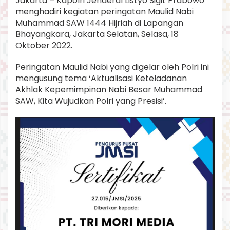
Jakarta – Kapolri Jenderal Listyo Sigit Prabowo
W
menghadiri kegiatan peringatan Maulid Nabi
,
Muhammad SAW 1444 Hijriah di Lapangan
K
Bhayangkara, Jakarta Selatan, Selasa, 18
a
p
Oktober 2022.
o
l
Peringatan Maulid Nabi yang digelar oleh Polri ini
r
mengusung tema ‘Aktualisasi Keteladanan
i
Akhlak Kepemimpinan Nabi Besar Muhammad
:
S
SAW, Kita Wujudkan Polri yang Presisi’.
i
n
e
r
g
i
t
a
s
E
l
e
m
e