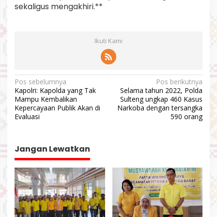
sekaligus mengakhiri.**
Ikuti Kami
N
Pos sebelumnya
Pos berikutnya
Kapolri: Kapolda yang Tak
Selama tahun 2022, Polda
a
Mampu Kembalikan
Sulteng ungkap 460 Kasus
v
Kepercayaan Publik Akan di
Narkoba dengan tersangka
Evaluasi
590 orang
i
g
a
Jangan Lewatkan
s
i
p
o