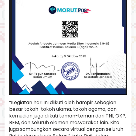
n
B
a
n
g
s
a
W
u
j
u
d
k
a
n
P
e
r
“Kegiatan hari ini diikuti oleh hampir sebagian
s
a
besar tokoh-tokoh ulama, tokoh agama, dan
t
kemudian juga diikuti teman-teman dari TNI, OKP,
u
BEM, dan seluruh elemen masyarakat lain. Kita
a
juga sambungkan secara virtual dengan seluruh
n
Polda dan seluruh Polres,” kata Sigit dalam