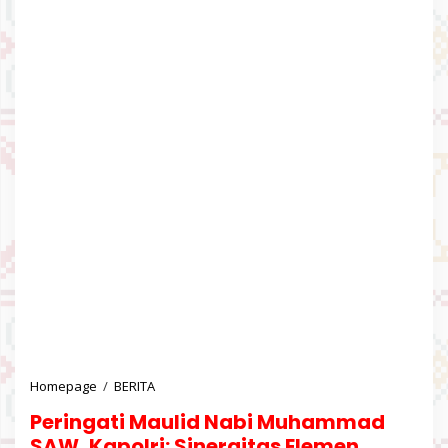
Homepage
/
BERITA
P
e
Peringati Maulid Nabi Muhammad
r
i
SAW, Kapolri: Sinergitas Elemen