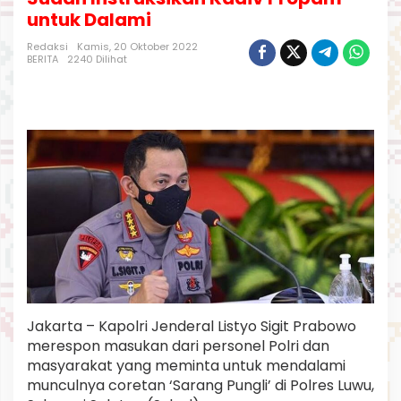
C
untuk Dalami
o
r
Redaksi
Kamis, 20 Oktober 2022
e
BERITA
2240 Dilihat
t
a
n
d
i
P
o
l
r
e
s
L
u
w
u
,
Jakarta – Kapolri Jenderal Listyo Sigit Prabowo
K
merespon masukan dari personel Polri dan
a
masyarakat yang meminta untuk mendalami
p
o
munculnya coretan ‘Sarang Pungli’ di Polres Luwu,
l