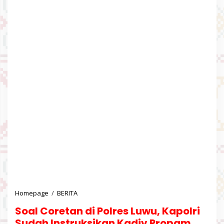
Homepage
/
BERITA
S
o
Soal Coretan di Polres Luwu, Kapolri
a
l
Sudah Instruksikan Kadiv Propam