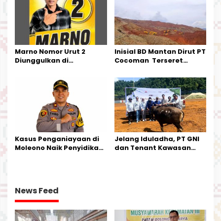
Kecamatan Petasia dan
Kecamatan Petbar
Marno Nomor Urut 2
Inisial BD Mantan Dirut PT
Diunggulkan di
Cocoman Terseret
Tandoyondo,
Dugaan Pelanggaran
Kesederhanaannya Jadi
Tata Kelola Tambang
Harapan Warga
Kalimantan Barat
Kasus Penganiayaan di
Jelang Iduladha, PT GNI
Moleono Naik Penyidikan,
dan Tenant Kawasan
IPTU Theo Berikan
Industri Salurkan Sapi
Kesempatan Terakhir
Kurban
News Feed