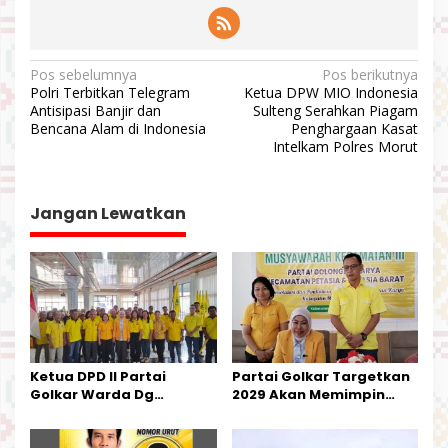
N
Pos sebelumnya
Pos berikutnya
Polri Terbitkan Telegram
Ketua DPW MIO Indonesia
a
Antisipasi Banjir dan
Sulteng Serahkan Piagam
v
Bencana Alam di Indonesia
Penghargaan Kasat
Intelkam Polres Morut
i
g
a
Jangan Lewatkan
s
i
p
o
s
Ketua DPD II Partai
Partai Golkar Targetkan
Golkar Warda Dg
2029 Akan Memimpin
Mamala, SE, Melantik
Pemerintahan Di Morut
Pengurus Parti