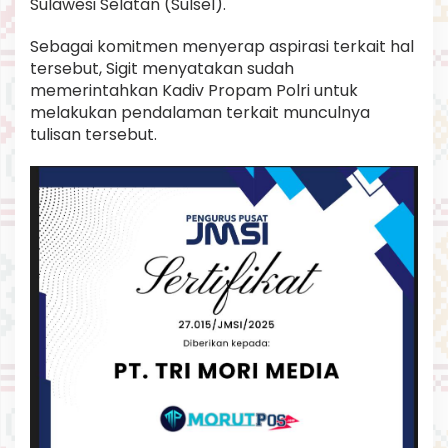
Sulawesi Selatan (Sulsel).
r
i
Sebagai komitmen menyerap aspirasi terkait hal
S
tersebut, Sigit menyatakan sudah
u
d
memerintahkan Kadiv Propam Polri untuk
a
melakukan pendalaman terkait munculnya
h
tulisan tersebut.
I
n
s
t
r
u
k
s
i
k
a
n
K
a
d
i
v
P