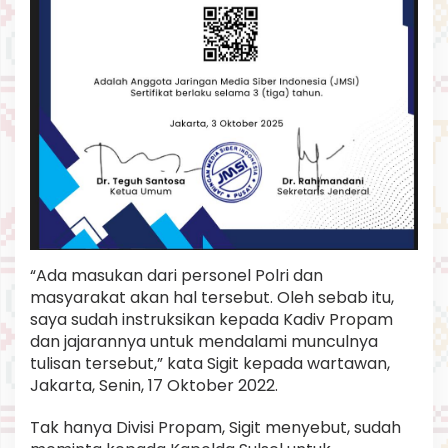
r
o
p
a
m
u
n
t
u
k
D
a
l
a
m
“Ada masukan dari personel Polri dan
i
masyarakat akan hal tersebut. Oleh sebab itu,
saya sudah instruksikan kepada Kadiv Propam
dan jajarannya untuk mendalami munculnya
tulisan tersebut,” kata Sigit kepada wartawan,
Jakarta, Senin, 17 Oktober 2022.
Tak hanya Divisi Propam, Sigit menyebut, sudah