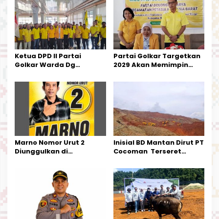
i
p
o
s
Ketua DPD II Partai
Partai Golkar Targetkan
Golkar Warda Dg
2029 Akan Memimpin
Mamala, SE, Melantik
Pemerintahan Di Morut
Pengurus Parti
Kecamatan Petasia dan
Kecamatan Petbar
Marno Nomor Urut 2
Inisial BD Mantan Dirut PT
Diunggulkan di
Cocoman Terseret
Tandoyondo,
Dugaan Pelanggaran
Kesederhanaannya Jadi
Tata Kelola Tambang
Harapan Warga
Kalimantan Barat