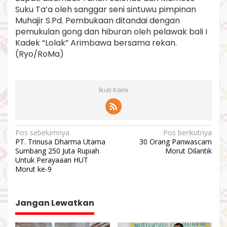
Suku Ta’a oleh sanggar seni sintuwu pimpinan
Muhajir S.Pd. Pembukaan ditandai dengan
pemukulan gong dan hiburan oleh pelawak bali I
Kadek “Lolak” Arimbawa bersama rekan.
(Ryo/RoMa)
Ikuti Kami
N
Pos sebelumnya
Pos berikutnya
PT. Trinusa Dharma Utama
30 Orang Panwascam
a
Sumbang 250 Juta Rupiah
Morut Dilantik
v
Untuk Perayaaan HUT
Morut ke-9
i
g
a
Jangan Lewatkan
s