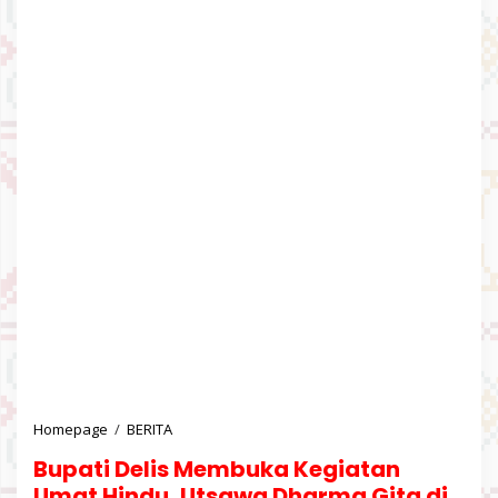
Homepage
/
BERITA
B
u
Bupati Delis Membuka Kegiatan
p
a
Umat Hindu, Utsawa Dharma Gita di