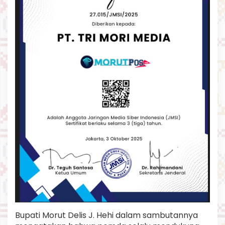
T
a
n
a
n
a
g
a
y
a
.
Bupati Morut Delis J. Hehi dalam sambutannya