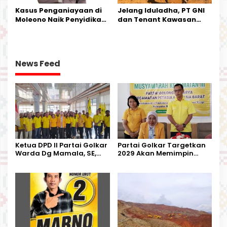
Kasus Penganiayaan di
Jelang Iduladha, PT GNI
Moleono Naik Penyidikan,
dan Tenant Kawasan
IPTU Theo Berikan
Industri Salurkan Sapi
Kesempatan Terakhir
Kurban
News Feed
Ketua DPD II Partai Golkar
Partai Golkar Targetkan
Warda Dg Mamala, SE,
2029 Akan Memimpin
Melantik Pengurus Parti
Pemerintahan Di Morut
Kecamatan Petasia dan
Kecamatan Petbar