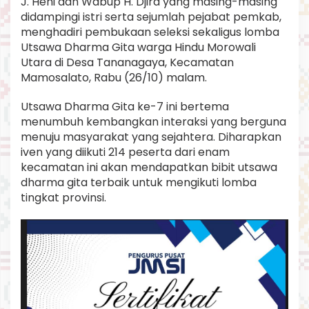
J. Hehi dan Wabup H. Djira yang masing-masing
t
didampingi istri serta sejumlah pejabat pemkab,
H
menghadiri pembukaan seleksi sekaligus lomba
i
n
Utsawa Dharma Gita warga Hindu Morowali
d
Utara di Desa Tananagaya, Kecamatan
u
Mamosalato, Rabu (26/10) malam.
,
U
Utsawa Dharma Gita ke-7 ini bertema
t
s
menumbuh kembangkan interaksi yang berguna
a
menuju masyarakat yang sejahtera. Diharapkan
w
iven yang diikuti 214 peserta dari enam
a
kecamatan ini akan mendapatkan bibit utsawa
D
dharma gita terbaik untuk mengikuti lomba
h
a
tingkat provinsi.
r
m
a
G
i
t
a
d
i