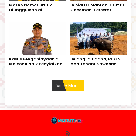
Marno Nomor Urut 2
Inisial BD Mantan Dirut PT
Diunggulkan di
Cocoman Terseret
Tandoyondo,
Dugaan Pelanggaran
Kesederhanaannya Jadi
Tata Kelola Tambang
Harapan Warga
Kalimantan Barat
Kasus Penganiayaan di
Jelang Iduladha, PT GNI
Moleono Naik Penyidikan,
dan Tenant Kawasan
IPTU Theo Berikan
Industri Salurkan Sapi
Kesempatan Terakhir
Kurban
View More