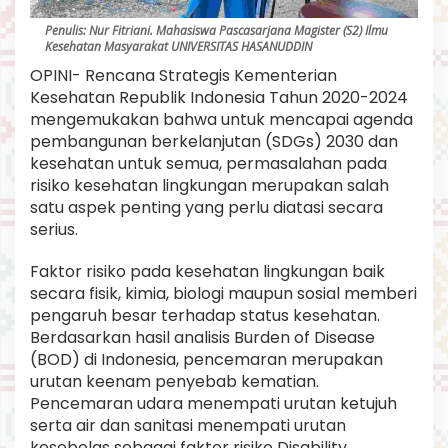
d
a
Penulis: Nur Fitriani. Mahasiswa Pascasarjana Magister (S2) Ilmu
Kesehatan Masyarakat UNIVERSITAS HASANUDDIN
p
K
OPINI- Rencana Strategis Kementerian
e
Kesehatan Republik Indonesia Tahun 2020-2024
s
mengemukakan bahwa untuk mencapai agenda
e
h
pembangunan berkelanjutan (SDGs) 2030 dan
a
kesehatan untuk semua, permasalahan pada
t
risiko kesehatan lingkungan merupakan salah
a
satu aspek penting yang perlu diatasi secara
n
serius.
M
a
s
Faktor risiko pada kesehatan lingkungan baik
y
secara fisik, kimia, biologi maupun sosial memberi
a
pengaruh besar terhadap status kesehatan.
r
Berdasarkan hasil analisis Burden of Disease
a
k
(BOD) di Indonesia, pencemaran merupakan
a
urutan keenam penyebab kematian.
t
Pencemaran udara menempati urutan ketujuh
.
serta air dan sanitasi menempati urutan
kesebelas sebagai faktor risiko Disability