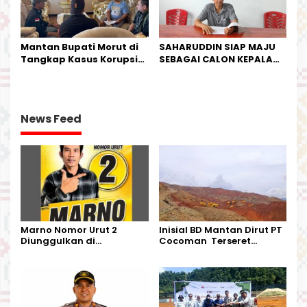
Mantan Bupati Morut di
SAHARUDDIN SIAP MAJU
Tangkap Kasus Korupsi
SEBAGAI CALON KEPALA
Perjalanan Dinas
DESA BUNTA
News Feed
Marno Nomor Urut 2
Inisial BD Mantan Dirut PT
Diunggulkan di
Cocoman Terseret
Tandoyondo,
Dugaan Pelanggaran
Kesederhanaannya Jadi
Tata Kelola Tambang
Harapan Warga
Kalimantan Barat