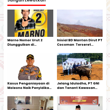
a
Jangan Lewatkan
s
i
p
o
s
Marno Nomor Urut 2
Inisial BD Mantan Dirut PT
Diunggulkan di
Cocoman Terseret
Tandoyondo,
Dugaan Pelanggaran
Kesederhanaannya Jadi
Tata Kelola Tambang
Harapan Warga
Kalimantan Barat
Kasus Penganiayaan di
Jelang Iduladha, PT GNI
Moleono Naik Penyidikan,
dan Tenant Kawasan
IPTU Theo Berikan
Industri Salurkan Sapi
Kesempatan Terakhir
Kurban