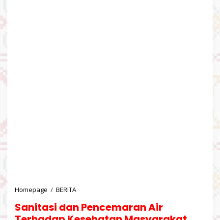
Homepage
/
BERITA
S
a
Sanitasi dan Pencemaran Air
n
i
Terhadap Kesehatan Masyarakat.