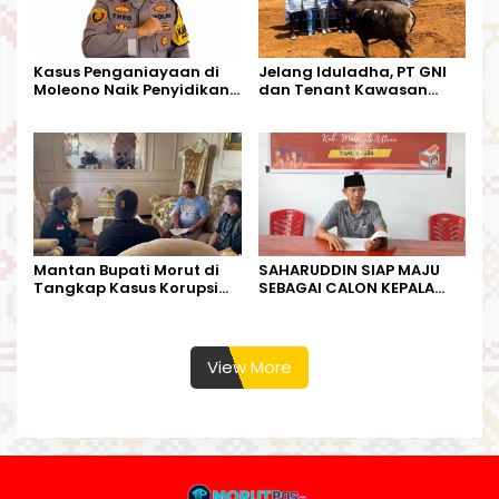
Kasus Penganiayaan di
Jelang Iduladha, PT GNI
Moleono Naik Penyidikan,
dan Tenant Kawasan
IPTU Theo Berikan
Industri Salurkan Sapi
Kesempatan Terakhir
Kurban
Mantan Bupati Morut di
SAHARUDDIN SIAP MAJU
Tangkap Kasus Korupsi
SEBAGAI CALON KEPALA
Perjalanan Dinas
DESA BUNTA
View More