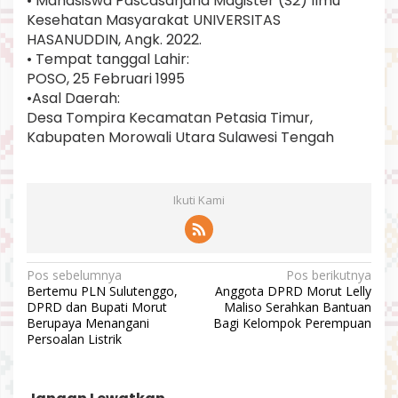
• Mahasiswa Pascasarjana Magister (S2) Ilmu
Kesehatan Masyarakat UNIVERSITAS
HASANUDDIN, Angk. 2022.
• Tempat tanggal Lahir:
POSO, 25 Februari 1995
•Asal Daerah:
Desa Tompira Kecamatan Petasia Timur,
Kabupaten Morowali Utara Sulawesi Tengah
Ikuti Kami
N
Pos sebelumnya
Pos berikutnya
Bertemu PLN Sulutenggo,
Anggota DPRD Morut Lelly
a
DPRD dan Bupati Morut
Maliso Serahkan Bantuan
v
Berupaya Menangani
Bagi Kelompok Perempuan
Persoalan Listrik
i
g