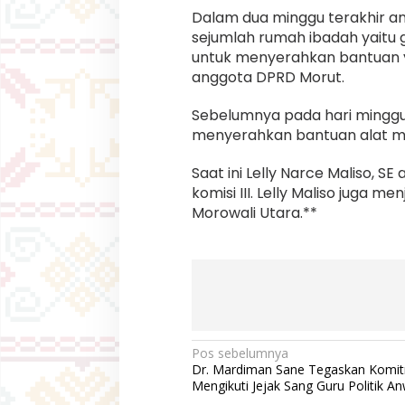
Dalam dua minggu terakhir an
sejumlah rumah ibadah yaitu 
untuk menyerahkan bantuan y
anggota DPRD Morut.
Sebelumnya pada hari minggu 
menyerahkan bantuan alat mus
Saat ini Lelly Narce Maliso, 
komisi III. Lelly Maliso juga 
Morowali Utara.**
N
Pos sebelumnya
Dr. Mardiman Sane Tegaskan Komi
a
Mengikuti Jejak Sang Guru Politik An