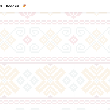
er
Redaksi