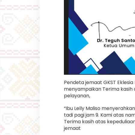
Pendeta jemaat GKST Eklesia B
menyampaikan Terima kasih a
pelayanan,
“Ibu Lelly Maliso menyerahka
tadi pagi jam 9. Kami atas n
Terima kasih atas kepeduliaa
jemaat