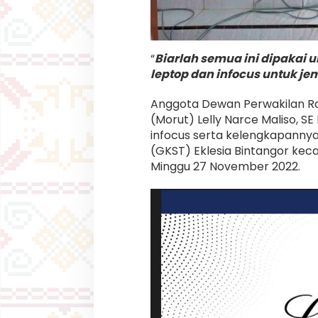
o
:
"
B
i
“
Biarlah semua ini dipakai
a
leptop dan infocus untuk jem
r
l
Anggota Dewan Perwakilan R
a
h
(Morut) Lelly Narce Maliso, 
S
infocus serta kelengkapannya
e
(GKST) Eklesia Bintangor ke
m
Minggu 27 November 2022.
u
a
I
n
i
d
i
p
a
k
a
i