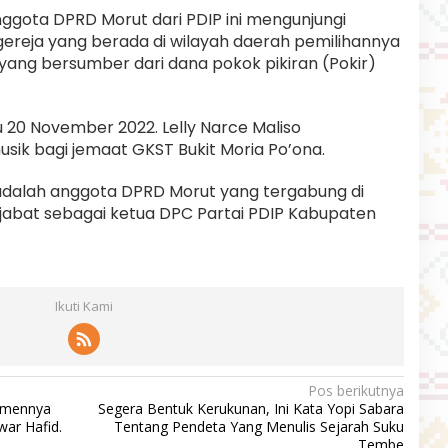
ggota DPRD Morut dari PDIP ini mengunjungi
gereja yang berada di wilayah daerah pemilihannya
ang bersumber dari dana pokok pikiran (Pokir)
20 November 2022. Lelly Narce Maliso
ik bagi jemaat GKST Bukit Moria Po’ona.
SE adalah anggota DPRD Morut yang tergabung di
menjabat sebagai ketua DPC Partai PDIP Kabupaten
Ikuti Kami
Pos berikutnya
tmennya
Segera Bentuk Kerukunan, Ini Kata Yopi Sabara
war Hafid.
Tentang Pendeta Yang Menulis Sejarah Suku
Tembe