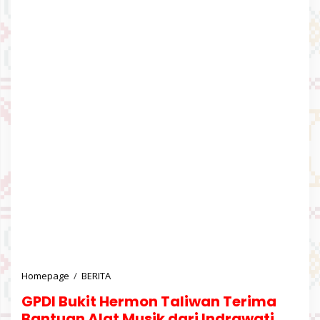
Homepage
/
BERITA
G
P
GPDI Bukit Hermon Taliwan Terima
D
I
Bantuan Alat Musik dari Indrawati