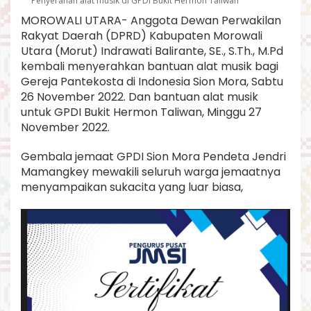
Penyerahan alat musik di GPDI Bukit Hermon Taliwan
a
MOROWALI UTARA- Anggota Dewan Perwakilan
n
t
Rakyat Daerah (DPRD) Kabupaten Morowali
u
Utara (Morut) Indrawati Balirante, SE., S.Th., M.Pd
a
kembali menyerahkan bantuan alat musik bagi
n
Gereja Pantekosta di Indonesia Sion Mora, Sabtu
A
26 November 2022. Dan bantuan alat musik
l
a
untuk GPDI Bukit Hermon Taliwan, Minggu 27
t
November 2022.
M
u
Gembala jemaat GPDI Sion Mora Pendeta Jendri
s
Mamangkey mewakili seluruh warga jemaatnya
i
k
menyampaikan sukacita yang luar biasa,
d
a
r
i
I
n
d
r
a
w