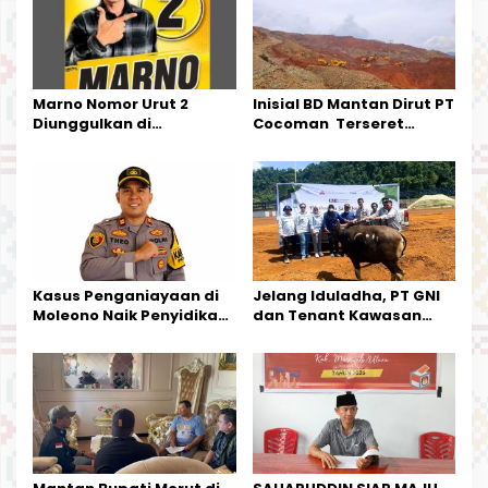
p
o
s
Marno Nomor Urut 2
Inisial BD Mantan Dirut PT
Diunggulkan di
Cocoman Terseret
Tandoyondo,
Dugaan Pelanggaran
Kesederhanaannya Jadi
Tata Kelola Tambang
Harapan Warga
Kalimantan Barat
Kasus Penganiayaan di
Jelang Iduladha, PT GNI
Moleono Naik Penyidikan,
dan Tenant Kawasan
IPTU Theo Berikan
Industri Salurkan Sapi
Kesempatan Terakhir
Kurban