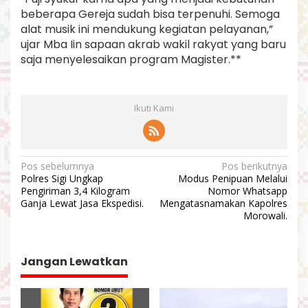
beberapa Gereja sudah bisa terpenuhi. Semoga
alat musik ini mendukung kegiatan pelayanan,”
ujar Mba Iin sapaan akrab wakil rakyat yang baru
saja menyelesaikan program Magister.**
Ikuti Kami
N
Pos sebelumnya
Pos berikutnya
Polres Sigi Ungkap
Modus Penipuan Melalui
a
Pengiriman 3,4 Kilogram
Nomor Whatsapp
v
Ganja Lewat Jasa Ekspedisi.
Mengatasnamakan Kapolres
Morowali.
i
g
a
Jangan Lewatkan
s
i