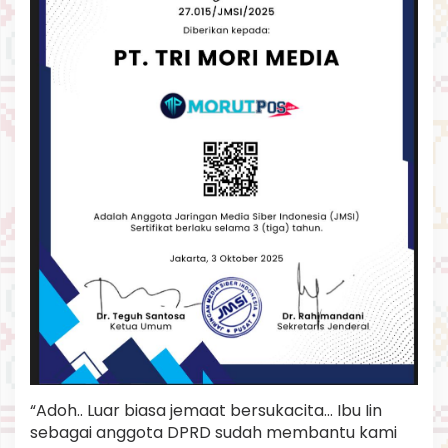
a
t
i
B
a
l
i
r
a
n
t
e
“Adoh.. Luar biasa jemaat bersukacita… Ibu Iin
sebagai anggota DPRD sudah membantu kami