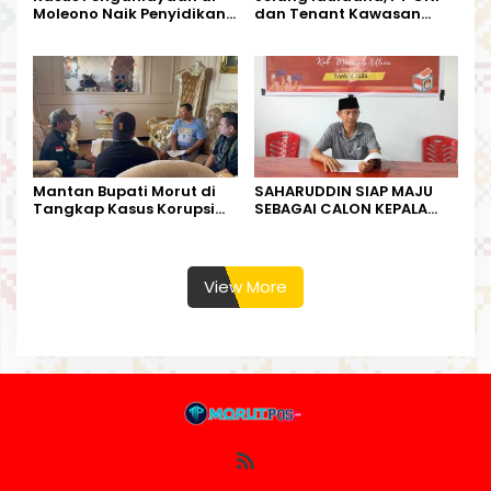
Moleono Naik Penyidikan,
dan Tenant Kawasan
IPTU Theo Berikan
Industri Salurkan Sapi
Kesempatan Terakhir
Kurban
Mantan Bupati Morut di
SAHARUDDIN SIAP MAJU
Tangkap Kasus Korupsi
SEBAGAI CALON KEPALA
Perjalanan Dinas
DESA BUNTA
View More