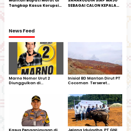
Mantan Bupati Morut di
SAHARUDDIN SIAP MAJU
Tangkap Kasus Korupsi
SEBAGAI CALON KEPALA
Perjalanan Dinas
DESA BUNTA
News Feed
Marno Nomor Urut 2
Inisial BD Mantan Dirut PT
Diunggulkan di
Cocoman Terseret
Tandoyondo,
Dugaan Pelanggaran
Kesederhanaannya Jadi
Tata Kelola Tambang
Harapan Warga
Kalimantan Barat
Kasus Penganiayaan di
Jelang Iduladha, PT GNI