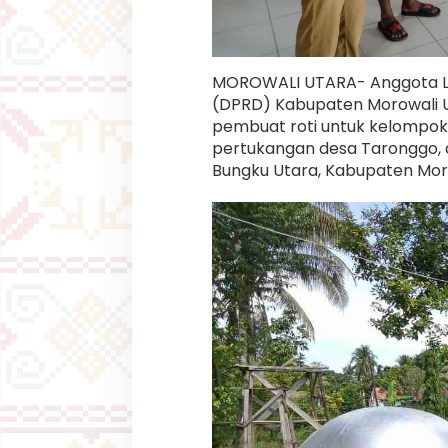
r
l
e
n
g
MOROWALI UTARA- Anggota Leg
k
(DPRD) Kabupaten Morowali Ut
a
pembuat roti untuk kelompok
p
a
pertukangan desa Taronggo,
n
Bungku Utara, Kabupaten Moro
P
e
m
b
u
a
t
R
o
t
i
d
a
n
P