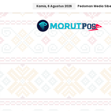
L
Kamis, 6 Agustus 2026
Pedoman Media Sibe
e
w
a
t
i
k
e
k
o
n
t
e
n