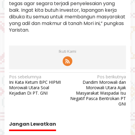
tegas agar segara terjadi penyelesaian yang
baik. Ingat kita butuh investor, lapangan kerja
dibuka itu semua untuk membangun masyarakat
yang adil dan makmur di tanah Mori ini,” pungkas
Yaristan.
Ikuti Kami
N
Pos sebelumnya
Pos berikutnya
Ini Kata Ketum BPC HIPMI
Dandim Morowali dan
a
Morowali Utara Soal
Morowali Utara Ajak
v
Kejadian Di PT. GNI
Masyarakat Waspadai Isu
Negatif Pasca Bentrokan PT
i
GNI
g
a
Jangan Lewatkan
s