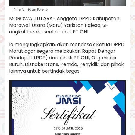
a
A
Foto Yaristan Palesa
n
MOROWALI UTARA- Anggota DPRD Kabupaten
g
Morowali Utara (Moru) Yaristan Palesa, SH
k
a
angkat bicara soal ricuh di PT GNI.
t
B
Ia mengungkapkan, akan mendesak Ketua DPRD
i
Morut agar segera melakukan Rapat Dengar
c
Pendapat (RDP) dari pihak PT GNI, Organisasi
a
r
Buruh, Disnakertrans, Pemda, Penyidik, dan pihak
a
lainnya untuk bertindak tegas.
S
o
a
l
R
i
c
u
h
P
T
.