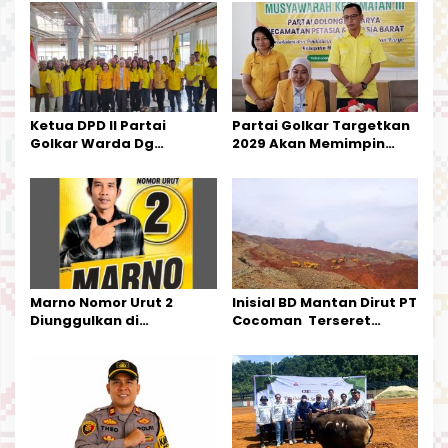
i
p
o
s
Ketua DPD II Partai
Partai Golkar Targetkan
Golkar Warda Dg
2029 Akan Memimpin
Mamala, SE, Melantik
Pemerintahan Di Morut
Pengurus Parti
Kecamatan Petasia dan
Kecamatan Petbar
Marno Nomor Urut 2
Inisial BD Mantan Dirut PT
Diunggulkan di
Cocoman Terseret
Tandoyondo,
Dugaan Pelanggaran
Kesederhanaannya Jadi
Tata Kelola Tambang
Harapan Warga
Kalimantan Barat