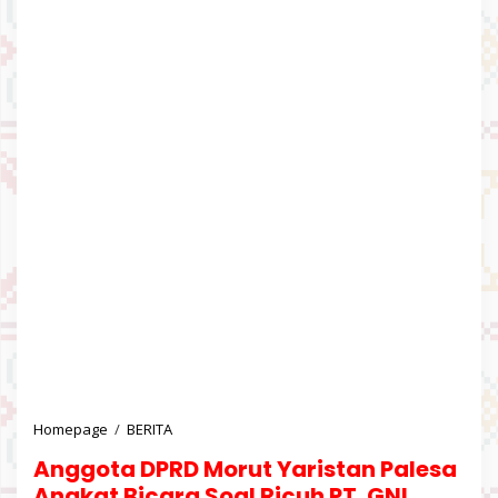
Homepage
/
BERITA
A
n
Anggota DPRD Morut Yaristan Palesa
g
g
Angkat Bicara Soal Ricuh PT. GNI