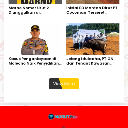
Marno Nomor Urut 2
Inisial BD Mantan Dirut PT
Diunggulkan di
Cocoman Terseret
Tandoyondo,
Dugaan Pelanggaran
Kesederhanaannya Jadi
Tata Kelola Tambang
Harapan Warga
Kalimantan Barat
Kasus Penganiayaan di
Jelang Iduladha, PT GNI
Moleono Naik Penyidikan,
dan Tenant Kawasan
IPTU Theo Berikan
Industri Salurkan Sapi
Kesempatan Terakhir
Kurban
View More