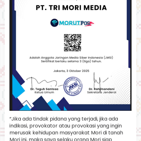
G
N
I
“Jika ada tindak pidana yang terjadi, jika ada
indikasi, provokator atau provokasi yang ingin
merusak kehidupan masyarakat Mori di tanah
Mori ini, maka saya selaku orang Mori siap