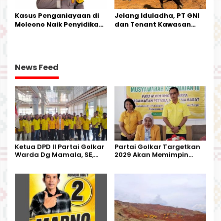
Kasus Penganiayaan di
Jelang Iduladha, PT GNI
Moleono Naik Penyidikan,
dan Tenant Kawasan
IPTU Theo Berikan
Industri Salurkan Sapi
Kesempatan Terakhir
Kurban
News Feed
Ketua DPD II Partai Golkar
Partai Golkar Targetkan
Warda Dg Mamala, SE,
2029 Akan Memimpin
Melantik Pengurus Parti
Pemerintahan Di Morut
Kecamatan Petasia dan
Kecamatan Petbar