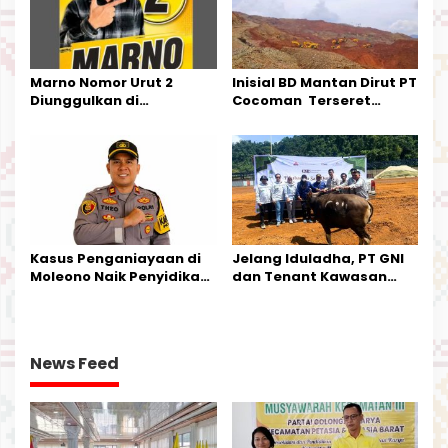
Marno Nomor Urut 2
Inisial BD Mantan Dirut PT
Diunggulkan di
Cocoman Terseret
Tandoyondo,
Dugaan Pelanggaran
Kesederhanaannya Jadi
Tata Kelola Tambang
Harapan Warga
Kalimantan Barat
Kasus Penganiayaan di
Jelang Iduladha, PT GNI
Moleono Naik Penyidikan,
dan Tenant Kawasan
IPTU Theo Berikan
Industri Salurkan Sapi
Kesempatan Terakhir
Kurban
News Feed