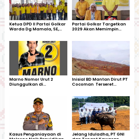
Ketua DPD II Partai Golkar
Partai Golkar Targetkan
Warda Dg Mamala, SE,
2029 Akan Memimpin
Melantik Pengurus Parti
Pemerintahan Di Morut
Kecamatan Petasia dan
Kecamatan Petbar
Marno Nomor Urut 2
Inisial BD Mantan Dirut PT
Diunggulkan di
Cocoman Terseret
Tandoyondo,
Dugaan Pelanggaran
Kesederhanaannya Jadi
Tata Kelola Tambang
Harapan Warga
Kalimantan Barat
Kasus Penganiayaan di
Jelang Iduladha, PT GNI