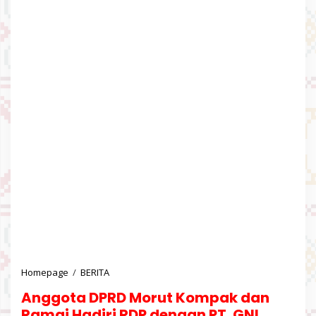
Homepage
/
BERITA
A
n
Anggota DPRD Morut Kompak dan
g
g
Ramai Hadiri RDP dengan PT. GNI