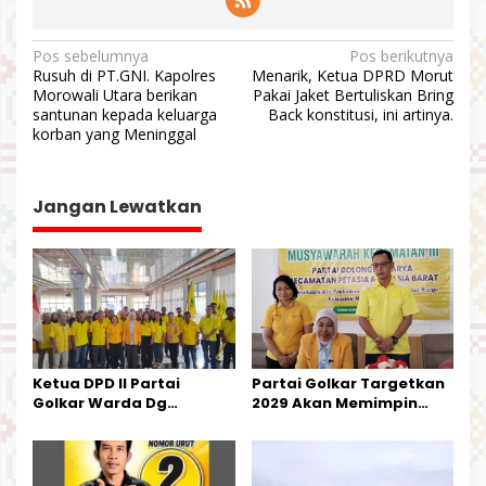
N
Pos sebelumnya
Pos berikutnya
Rusuh di PT.GNI. Kapolres
Menarik, Ketua DPRD Morut
a
Morowali Utara berikan
Pakai Jaket Bertuliskan Bring
v
santunan kepada keluarga
Back konstitusi, ini artinya.
korban yang Meninggal
i
g
a
Jangan Lewatkan
s
i
p
o
s
Ketua DPD II Partai
Partai Golkar Targetkan
Golkar Warda Dg
2029 Akan Memimpin
Mamala, SE, Melantik
Pemerintahan Di Morut
Pengurus Parti
Kecamatan Petasia dan
Kecamatan Petbar