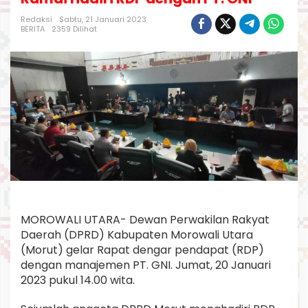
o
t
Redaksi
Sabtu, 21 Januari 2023
BERITA
2359 Dilihat
a
D
P
R
D
M
o
r
u
t
K
o
m
p
a
k
MOROWALI UTARA- Dewan Perwakilan Rakyat
d
Daerah (DPRD) Kabupaten Morowali Utara
a
(Morut) gelar Rapat dengar pendapat (RDP)
n
dengan manajemen PT. GNI. Jumat, 20 Januari
R
2023 pukul 14.00 wita.
a
m
a