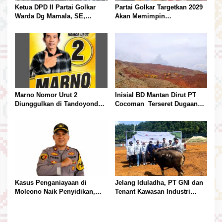
s
Ketua DPD II Partai Golkar
Partai Golkar Targetkan 2029
Warda Dg Mamala, SE,
Akan Memimpin
Melantik Pengurus Parti
Pemerintahan Di Morut
Kecamatan Petasia dan
Kecamatan Petbar
Marno Nomor Urut 2
Inisial BD Mantan Dirut PT
Diunggulkan di Tandoyondo,
Cocoman Terseret Dugaan
Kesederhanaannya Jadi
Pelanggaran Tata Kelola
Harapan Warga
Tambang Kalimantan Barat
Kasus Penganiayaan di
Jelang Iduladha, PT GNI dan
Moleono Naik Penyidikan,
Tenant Kawasan Industri
IPTU Theo Berikan
Salurkan Sapi Kurban
Kesempatan Terakhir