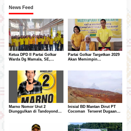
News Feed
Ketua DPD II Partai Golkar
Partai Golkar Targetkan 2029
Warda Dg Mamala, SE,
Akan Memimpin
Melantik Pengurus Parti
Pemerintahan Di Morut
Kecamatan Petasia dan
Kecamatan Petbar
Marno Nomor Urut 2
Inisial BD Mantan Dirut PT
Diunggulkan di Tandoyondo,
Cocoman Terseret Dugaan
Kesederhanaannya Jadi
Pelanggaran Tata Kelola
Harapan Warga
Tambang Kalimantan Barat