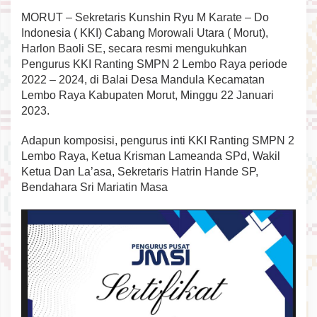
y
MORUT – Sekretaris Kunshin Ryu M Karate – Do
a
R
Indonesia ( KKI) Cabang Morowali Utara ( Morut),
e
Harlon Baoli SE, secara resmi mengukuhkan
s
Pengurus KKI Ranting SMPN 2 Lembo Raya periode
m
2022 – 2024, di Balai Desa Mandula Kecamatan
i
Lembo Raya Kabupaten Morut, Minggu 22 Januari
d
i
2023.
K
u
Adapun komposisi, pengurus inti KKI Ranting SMPN 2
k
Lembo Raya, Ketua Krisman Lameanda SPd, Wakil
u
Ketua Dan La’asa, Sekretaris Hatrin Hande SP,
h
k
Bendahara Sri Mariatin Masa
a
n
K
r
i
s
m
a
n
: