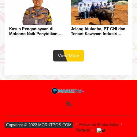
Kasus Penganiayaan di
Jelang Iduladha, PT GNI dan
Moleono Naik Penyidikan,
Tenant Kawasan Industri
IPTU Theo Berikan
Salurkan Sapi Kurban
Kesempatan Terakhir
View More
Pedoman Media Siber
Copyright © 2022 MORUTPOS.COM
Redaksi