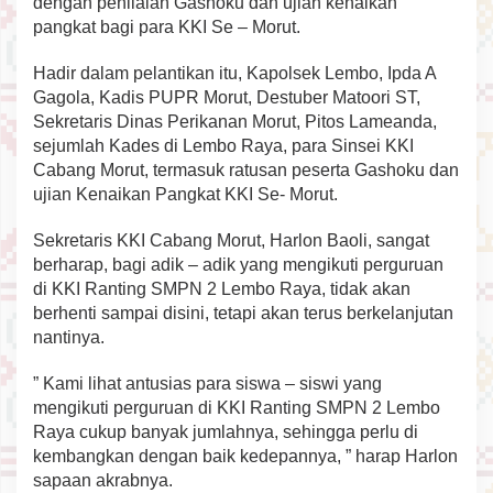
dengan penilaian Gashoku dan ujian kenaikan
b
pangkat bagi para KKI Se – Morut.
e
n
Hadir dalam pelantikan itu, Kapolsek Lembo, Ipda A
t
u
Gagola, Kadis PUPR Morut, Destuber Matoori ST,
k
Sekretaris Dinas Perikanan Morut, Pitos Lameanda,
a
sejumlah Kades di Lembo Raya, para Sinsei KKI
n
Cabang Morut, termasuk ratusan peserta Gashoku dan
K
ujian Kenaikan Pangkat KKI Se- Morut.
a
r
a
Sekretaris KKI Cabang Morut, Harlon Baoli, sangat
k
berharap, bagi adik – adik yang mengikuti perguruan
t
di KKI Ranting SMPN 2 Lembo Raya, tidak akan
e
berhenti sampai disini, tetapi akan terus berkelanjutan
r
nantinya.
” Kami lihat antusias para siswa – siswi yang
mengikuti perguruan di KKI Ranting SMPN 2 Lembo
Raya cukup banyak jumlahnya, sehingga perlu di
kembangkan dengan baik kedepannya, ” harap Harlon
sapaan akrabnya.