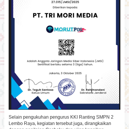
I
n
i
M
e
r
u
p
a
k
a
n
B
a
g
i
a
n
D
a
r
i
Selain pengukuhan pengurus KKI Ranting SMPN 2
P
e
Lembo Raya, kegiatan tersebut juga, dirangkaikan
m