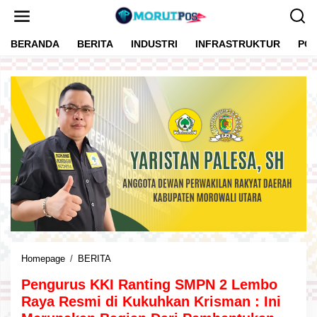
L
e
w
BERANDA
BERITA
INDUSTRI
INFRASTRUKTUR
POL
a
t
i
k
e
k
o
n
t
e
n
Homepage
/
BERITA
P
e
Pengurus KKI Ranting SMPN 2 Lembo
n
g
Raya Resmi di Kukuhkan Krisman : Ini
u