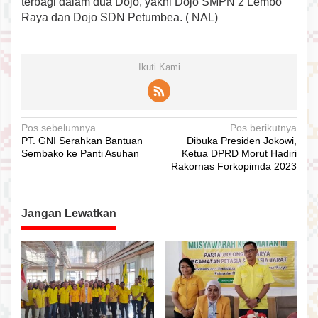
terbagi dalam dua Dojo, yakni Dojo SMPN 2 Lembo
Raya dan Dojo SDN Petumbea. ( NAL)
Ikuti Kami
N
Pos sebelumnya
Pos berikutnya
PT. GNI Serahkan Bantuan
Dibuka Presiden Jokowi,
a
Sembako ke Panti Asuhan
Ketua DPRD Morut Hadiri
v
Rakornas Forkopimda 2023
i
g
Jangan Lewatkan
a
s
i
p
o