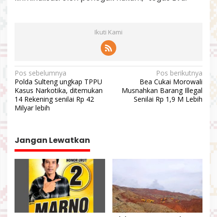
Ikuti Kami
N
Pos sebelumnya
Pos berikutnya
Polda Sulteng ungkap TPPU
Bea Cukai Morowali
a
Kasus Narkotika, ditemukan
Musnahkan Barang Illegal
v
14 Rekening senilai Rp 42
Senilai Rp 1,9 M Lebih
Milyar lebih
i
g
a
Jangan Lewatkan
s
i
p
o
s