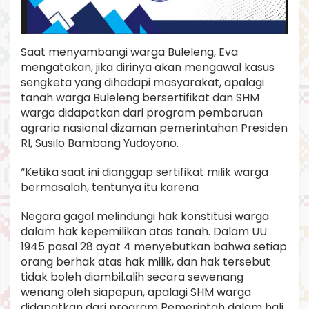
W
a
r
g
Saat menyambangi warga Buleleng, Eva
a
mengatakan, jika dirinya akan mengawal kasus
B
sengketa yang dihadapi masyarakat, apalagi
u
tanah warga Buleleng bersertifikat dan SHM
l
e
warga didapatkan dari program pembaruan
l
agraria nasional dizaman pemerintahan Presiden
e
RI, Susilo Bambang Yudoyono.
n
g
“Ketika saat ini dianggap sertifikat milik warga
bermasalah, tentunya itu karena
Negara gagal melindungi hak konstitusi warga
dalam hak kepemilikan atas tanah. Dalam UU
1945 pasal 28 ayat 4 menyebutkan bahwa setiap
orang berhak atas hak milik, dan hak tersebut
tidak boleh diambil.alih secara sewenang
wenang oleh siapapun, apalagi SHM warga
didapatkan dari program Pemerintah dalam hali