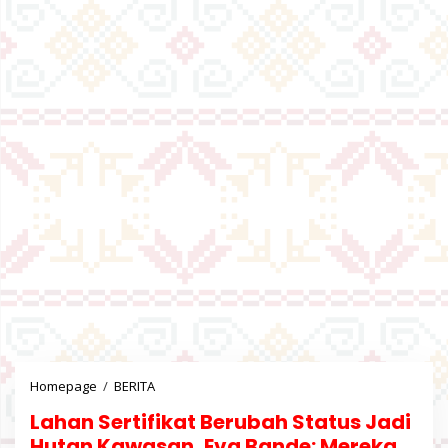
Homepage
/
BERITA
L
a
Lahan Sertifikat Berubah Status Jadi
h
a
Hutan Kawasan, Eva Bande: Mereka