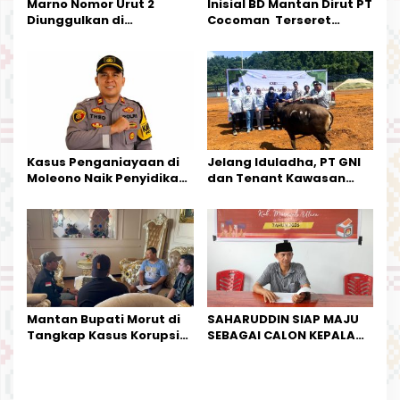
Marno Nomor Urut 2
Inisial BD Mantan Dirut PT
Diunggulkan di
Cocoman Terseret
Tandoyondo,
Dugaan Pelanggaran
Kesederhanaannya Jadi
Tata Kelola Tambang
Harapan Warga
Kalimantan Barat
Kasus Penganiayaan di
Jelang Iduladha, PT GNI
Moleono Naik Penyidikan,
dan Tenant Kawasan
IPTU Theo Berikan
Industri Salurkan Sapi
Kesempatan Terakhir
Kurban
Mantan Bupati Morut di
SAHARUDDIN SIAP MAJU
Tangkap Kasus Korupsi
SEBAGAI CALON KEPALA
Perjalanan Dinas
DESA BUNTA