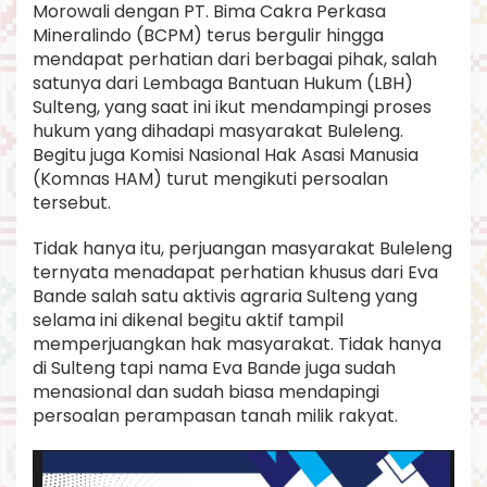
Morowali dengan PT. Bima Cakra Perkasa
a
d
Mineralindo (BCPM) terus bergulir hingga
i
mendapat perhatian dari berbagai pihak, salah
H
satunya dari Lembaga Bantuan Hukum (LBH)
u
Sulteng, yang saat ini ikut mendampingi proses
t
hukum yang dihadapi masyarakat Buleleng.
a
n
Begitu juga Komisi Nasional Hak Asasi Manusia
K
(Komnas HAM) turut mengikuti persoalan
a
tersebut.
w
a
Tidak hanya itu, perjuangan masyarakat Buleleng
s
a
ternyata menadapat perhatian khusus dari Eva
n
Bande salah satu aktivis agraria Sulteng yang
,
selama ini dikenal begitu aktif tampil
E
memperjuangkan hak masyarakat. Tidak hanya
v
a
di Sulteng tapi nama Eva Bande juga sudah
B
menasional dan sudah biasa mendapingi
a
persoalan perampasan tanah milik rakyat.
n
d
e
: