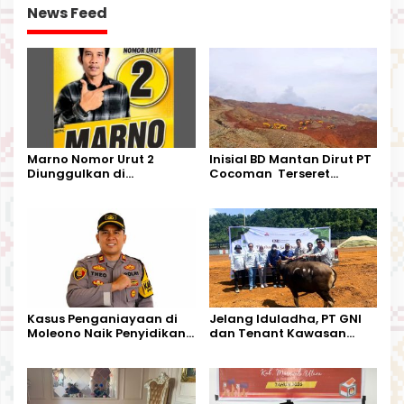
News Feed
Marno Nomor Urut 2
Inisial BD Mantan Dirut PT
Diunggulkan di
Cocoman Terseret
Tandoyondo,
Dugaan Pelanggaran
Kesederhanaannya Jadi
Tata Kelola Tambang
Harapan Warga
Kalimantan Barat
Kasus Penganiayaan di
Jelang Iduladha, PT GNI
Moleono Naik Penyidikan,
dan Tenant Kawasan
IPTU Theo Berikan
Industri Salurkan Sapi
Kesempatan Terakhir
Kurban