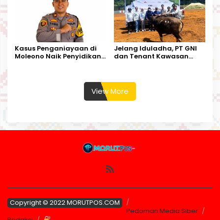
Kasus Penganiayaan di
Jelang Iduladha, PT GNI
Moleono Naik Penyidikan,
dan Tenant Kawasan
IPTU Theo Berikan
Industri Salurkan Sapi
Kesempatan Terakhir
Kurban
View More
Copyright © 2022 MORUTPOS.COM
Pedoman Media Siber
Redaksi