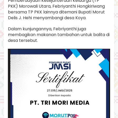
Pemberdayaan Kesejahteraan Keluarga (TP
J
PKK) Morowali Utara, Febriyanthi Hongkiriwang
a
bersama TP PKK lainnya ditemani Bupati Morut
d
Delis J. Hehi menyambangi desa Koya.
i
F
o
Dalam kunjungannya, Febriyanthi juga
k
membagikan makanan tambahan untuk balita di
u
desa tersebut.
s
P
e
m
d
a
s
a
a
t
i
n
i