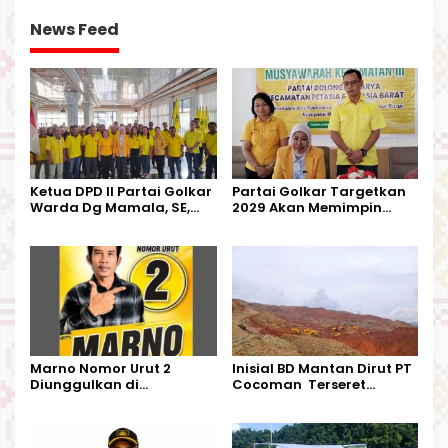
News Feed
Ketua DPD II Partai Golkar
Partai Golkar Targetkan
Warda Dg Mamala, SE,
2029 Akan Memimpin
Melantik Pengurus Parti
Pemerintahan Di Morut
Kecamatan Petasia dan
Kecamatan Petbar
Marno Nomor Urut 2
Inisial BD Mantan Dirut PT
Diunggulkan di
Cocoman Terseret
Tandoyondo,
Dugaan Pelanggaran
Kesederhanaannya Jadi
Tata Kelola Tambang
Harapan Warga
Kalimantan Barat