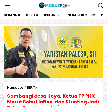
L
e
w
BERANDA
BERITA
INDUSTRI
INFRASTRUKTUR
POL
a
t
i
k
e
k
o
n
t
e
n
Homepage
/
BERITA
S
a
Sambangi desa Koya, Ketua TP PKK
m
b
Morut Sebut Inflasi dan Stunting Jadi
a