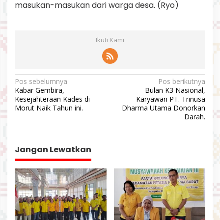
masukan-masukan dari warga desa. (Ryo)
Ikuti Kami
N
Pos sebelumnya
Pos berikutnya
Kabar Gembira,
Bulan K3 Nasional,
a
Kesejahteraan Kades di
Karyawan PT. Trinusa
v
Morut Naik Tahun ini.
Dharma Utama Donorkan
Darah.
i
g
a
Jangan Lewatkan
s
i
p
o