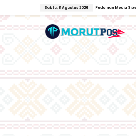
L
Sabtu, 8 Agustus 2026
Pedoman Media Sibe
e
w
a
t
i
k
e
k
o
n
t
e
n