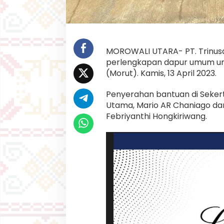
n
g
k
a
p
a
MOROWALI UTARA- PT. Trinus
n
perlengkapan dapur umum unt
D
(Morut). Kamis, 13 April 2023.
a
p
u
Penyerahan bantuan di Sekert
r
Utama, Mario AR Chaniago dan
U
Febriyanthi Hongkiriwang.
m
u
m
K
o
r
b
a
n
B
a
n