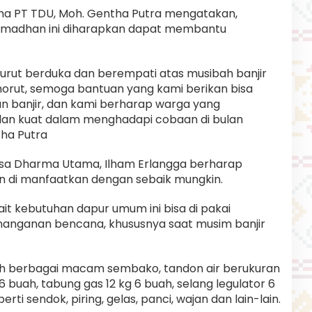
ama PT TDU, Moh. Gentha Putra mengatakan,
i ramadhan ini diharapkan dapat membantu
turut berduka dan berempati atas musibah banjir
rut, semoga bantuan yang kami berikan bisa
n banjir, dan kami berharap warga yang
dan kuat dalam menghadapi cobaan di bulan
tha Putra
nusa Dharma Utama, Ilham Erlangga berharap
n di manfaatkan dengan sebaik mungkin.
it kebutuhan dapur umum ini bisa di pakai
nanganan bencana, khususnya saat musim banjir
ah berbagai macam sembako, tandon air berukuran
6 buah, tabung gas 12 kg 6 buah, selang legulator 6
ti sendok, piring, gelas, panci, wajan dan lain-lain.