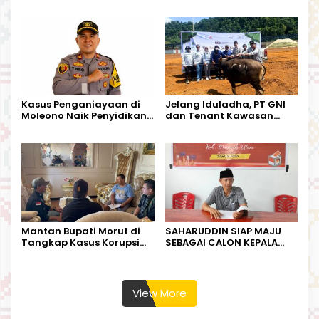
Tandoyondo,
Dugaan Pelanggaran
Kesederhanaannya Jadi
Tata Kelola Tambang
Harapan Warga
Kalimantan Barat
Kasus Penganiayaan di
Jelang Iduladha, PT GNI
Moleono Naik Penyidikan,
dan Tenant Kawasan
IPTU Theo Berikan
Industri Salurkan Sapi
Kesempatan Terakhir
Kurban
Mantan Bupati Morut di
SAHARUDDIN SIAP MAJU
Tangkap Kasus Korupsi
SEBAGAI CALON KEPALA
Perjalanan Dinas
DESA BUNTA
View More