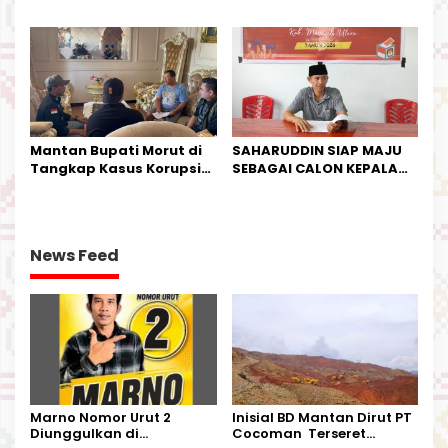
IPTU Theo Berikan
Industri Salurkan Sapi
Kesempatan Terakhir
Kurban
Mantan Bupati Morut di
SAHARUDDIN SIAP MAJU
Tangkap Kasus Korupsi
SEBAGAI CALON KEPALA
Perjalanan Dinas
DESA BUNTA
News Feed
Marno Nomor Urut 2
Inisial BD Mantan Dirut PT
Diunggulkan di
Cocoman Terseret