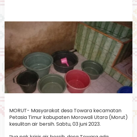
w
a
r
a
.
MORUT- Masyarakat desa Towara kecamatan
Petasia Timur kabupaten Morowali Utara (Morut)
kesulitan air bersih. Sabtu, 03 juni 2023.
“Iya pak krisis air bersih, desa Towara ada