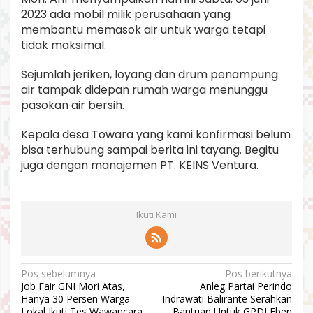
2023 ada mobil milik perusahaan yang
membantu memasok air untuk warga tetapi
tidak maksimal.
Sejumlah jeriken, loyang dan drum penampung
air tampak didepan rumah warga menunggu
pasokan air bersih.
Kepala desa Towara yang kami konfirmasi belum
bisa terhubung sampai berita ini tayang. Begitu
juga dengan manajemen PT. KEINS Ventura.
Ikuti Kami
N
Pos sebelumnya
Pos berikutnya
Job Fair GNI Mori Atas,
Anleg Partai Perindo
a
Hanya 30 Persen Warga
Indrawati Balirante Serahkan
Lokal Ikuti Tes Wawancara
Bantuan Untuk GPDI Eben