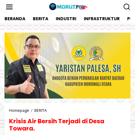
L
e
w
BERANDA
BERITA
INDUSTRI
INFRASTRUKTUR
POL
a
t
i
k
e
k
o
n
t
e
n
Homepage
/
BERITA
K
r
Krisis Air Bersih Terjadi di Desa
i
s
Towara.
i