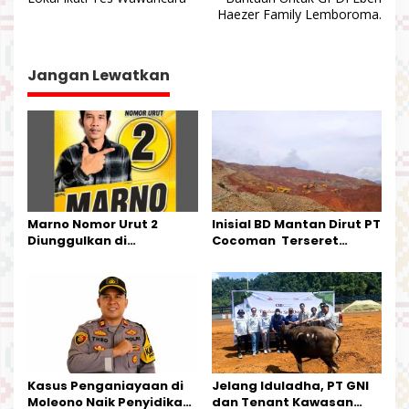
v
Haezer Family Lemboroma.
i
g
a
Jangan Lewatkan
s
i
p
o
s
Marno Nomor Urut 2
Inisial BD Mantan Dirut PT
Diunggulkan di
Cocoman Terseret
Tandoyondo,
Dugaan Pelanggaran
Kesederhanaannya Jadi
Tata Kelola Tambang
Harapan Warga
Kalimantan Barat
Kasus Penganiayaan di
Jelang Iduladha, PT GNI
Moleono Naik Penyidikan,
dan Tenant Kawasan