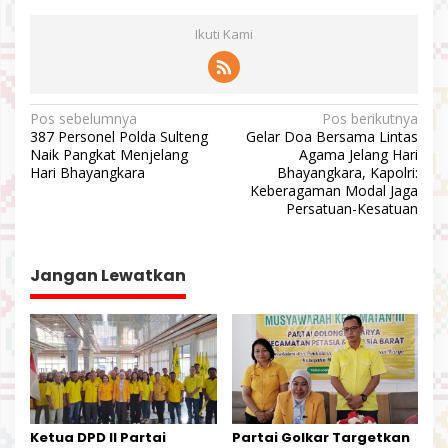
Ikuti Kami
N
Pos sebelumnya
Pos berikutnya
387 Personel Polda Sulteng
Gelar Doa Bersama Lintas
a
Naik Pangkat Menjelang
Agama Jelang Hari
v
Hari Bhayangkara
Bhayangkara, Kapolri:
Keberagaman Modal Jaga
i
Persatuan-Kesatuan
g
a
Jangan Lewatkan
s
i
p
o
s
Ketua DPD II Partai
Partai Golkar Targetkan