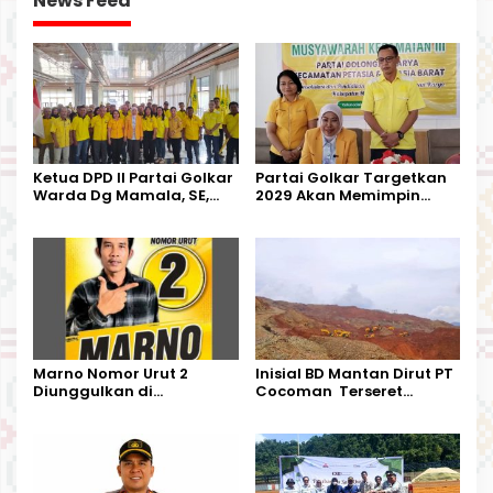
News Feed
Ketua DPD II Partai Golkar
Partai Golkar Targetkan
Warda Dg Mamala, SE,
2029 Akan Memimpin
Melantik Pengurus Parti
Pemerintahan Di Morut
Kecamatan Petasia dan
Kecamatan Petbar
Marno Nomor Urut 2
Inisial BD Mantan Dirut PT
Diunggulkan di
Cocoman Terseret
Tandoyondo,
Dugaan Pelanggaran
Kesederhanaannya Jadi
Tata Kelola Tambang
Harapan Warga
Kalimantan Barat