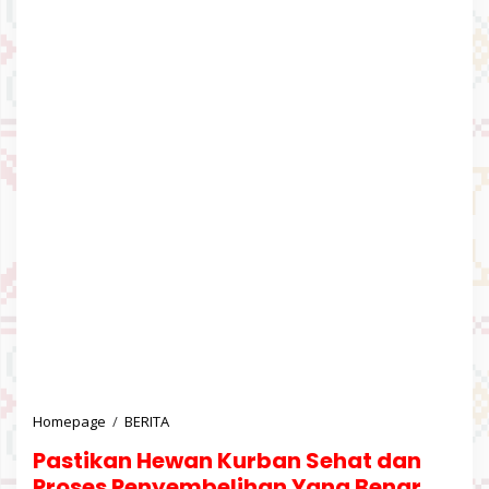
Homepage
/
BERITA
P
a
Pastikan Hewan Kurban Sehat dan
s
t
Proses Penyembelihan Yang Benar