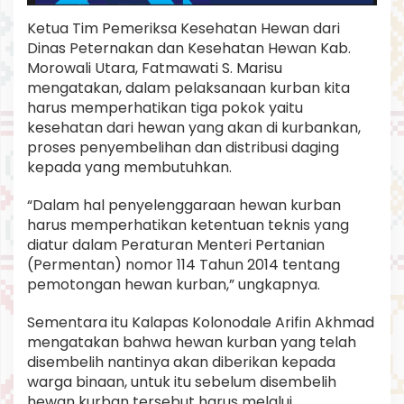
n
Ketua Tim Pemeriksa Kesehatan Hewan dari
a
Dinas Peternakan dan Kesehatan Hewan Kab.
s
P
Morowali Utara, Fatmawati S. Marisu
e
mengatakan, dalam pelaksanaan kurban kita
t
harus memperhatikan tiga pokok yaitu
e
kesehatan dari hewan yang akan di kurbankan,
r
n
proses penyembelihan dan distribusi daging
a
kepada yang membutuhkan.
k
a
“Dalam hal penyelenggaraan hewan kurban
n
harus memperhatikan ketentuan teknis yang
diatur dalam Peraturan Menteri Pertanian
(Permentan) nomor 114 Tahun 2014 tentang
pemotongan hewan kurban,” ungkapnya.
Sementara itu Kalapas Kolonodale Arifin Akhmad
mengatakan bahwa hewan kurban yang telah
disembelih nantinya akan diberikan kepada
warga binaan, untuk itu sebelum disembelih
hewan kurban tersebut harus melalui