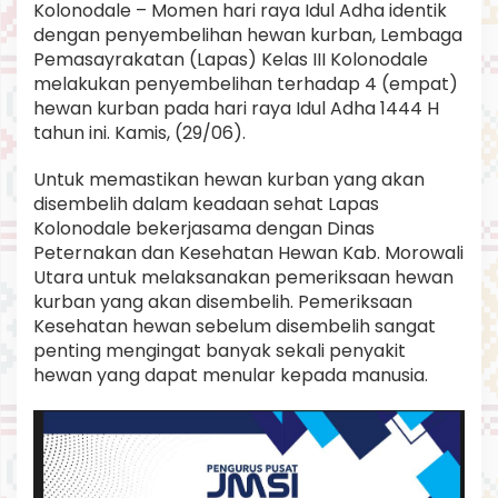
Kolonodale – Momen hari raya Idul Adha identik
o
dengan penyembelihan hewan kurban, Lembaga
s
e
Pemasayrakatan (Lapas) Kelas III Kolonodale
s
melakukan penyembelihan terhadap 4 (empat)
P
hewan kurban pada hari raya Idul Adha 1444 H
e
tahun ini. Kamis, (29/06).
n
y
e
Untuk memastikan hewan kurban yang akan
m
disembelih dalam keadaan sehat Lapas
b
Kolonodale bekerjasama dengan Dinas
e
Peternakan dan Kesehatan Hewan Kab. Morowali
l
i
Utara untuk melaksanakan pemeriksaan hewan
h
kurban yang akan disembelih. Pemeriksaan
a
Kesehatan hewan sebelum disembelih sangat
n
penting mengingat banyak sekali penyakit
Y
hewan yang dapat menular kepada manusia.
a
n
g
B
e
n
a