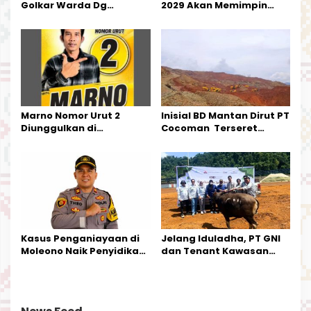
Golkar Warda Dg
2029 Akan Memimpin
Mamala, SE, Melantik
Pemerintahan Di Morut
Pengurus Parti
Kecamatan Petasia dan
Kecamatan Petbar
Marno Nomor Urut 2
Inisial BD Mantan Dirut PT
Diunggulkan di
Cocoman Terseret
Tandoyondo,
Dugaan Pelanggaran
Kesederhanaannya Jadi
Tata Kelola Tambang
Harapan Warga
Kalimantan Barat
Kasus Penganiayaan di
Jelang Iduladha, PT GNI
Moleono Naik Penyidikan,
dan Tenant Kawasan
IPTU Theo Berikan
Industri Salurkan Sapi
Kesempatan Terakhir
Kurban