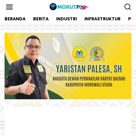
L
e
w
BERANDA
BERITA
INDUSTRI
INFRASTRUKTUR
POL
a
t
i
k
e
k
o
n
t
e
n