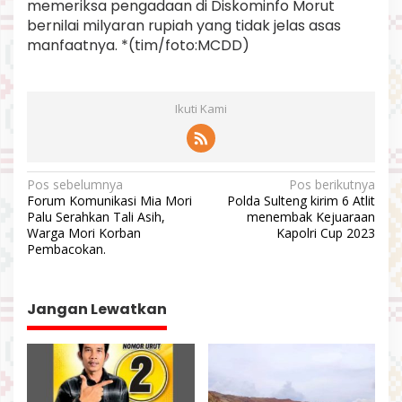
memeriksa pengadaan di Diskominfo Morut
bernilai milyaran rupiah yang tidak jelas asas
manfaatnya. *(tim/foto:MCDD)
Ikuti Kami
N
Pos sebelumnya
Pos berikutnya
Forum Komunikasi Mia Mori
Polda Sulteng kirim 6 Atlit
a
Palu Serahkan Tali Asih,
menembak Kejuaraan
v
Warga Mori Korban
Kapolri Cup 2023
Pembacokan.
i
g
a
Jangan Lewatkan
s
i
p