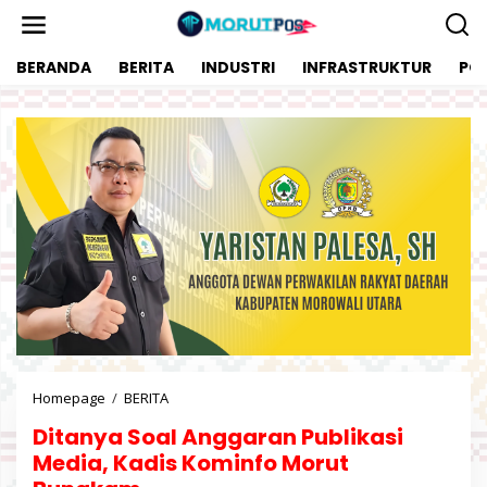
L
e
w
BERANDA
BERITA
INDUSTRI
INFRASTRUKTUR
POL
a
t
i
k
e
k
o
n
t
e
n
Homepage
/
BERITA
D
i
Ditanya Soal Anggaran Publikasi
t
a
Media, Kadis Kominfo Morut
n