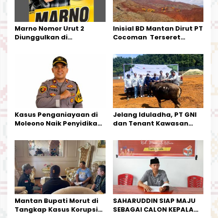
o
s
Marno Nomor Urut 2
Inisial BD Mantan Dirut PT
Diunggulkan di
Cocoman Terseret
Tandoyondo,
Dugaan Pelanggaran
Kesederhanaannya Jadi
Tata Kelola Tambang
Harapan Warga
Kalimantan Barat
Kasus Penganiayaan di
Jelang Iduladha, PT GNI
Moleono Naik Penyidikan,
dan Tenant Kawasan
IPTU Theo Berikan
Industri Salurkan Sapi
Kesempatan Terakhir
Kurban
Mantan Bupati Morut di
SAHARUDDIN SIAP MAJU
Tangkap Kasus Korupsi
SEBAGAI CALON KEPALA