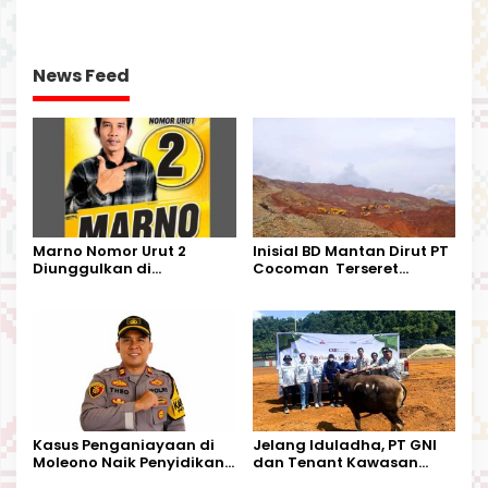
Perjalanan Dinas
DESA BUNTA
News Feed
Marno Nomor Urut 2
Inisial BD Mantan Dirut PT
Diunggulkan di
Cocoman Terseret
Tandoyondo,
Dugaan Pelanggaran
Kesederhanaannya Jadi
Tata Kelola Tambang
Harapan Warga
Kalimantan Barat
Kasus Penganiayaan di
Jelang Iduladha, PT GNI
Moleono Naik Penyidikan,
dan Tenant Kawasan
IPTU Theo Berikan
Industri Salurkan Sapi