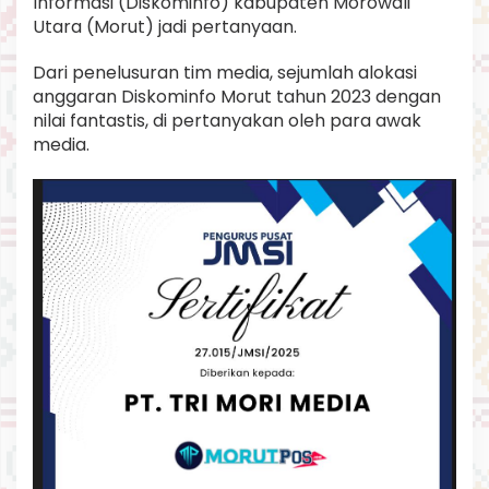
Informasi (Diskominfo) kabupaten Morowali
k
Utara (Morut) jadi pertanyaan.
a
m
Dari penelusuran tim media, sejumlah alokasi
.
anggaran Diskominfo Morut tahun 2023 dengan
nilai fantastis, di pertanyakan oleh para awak
media.