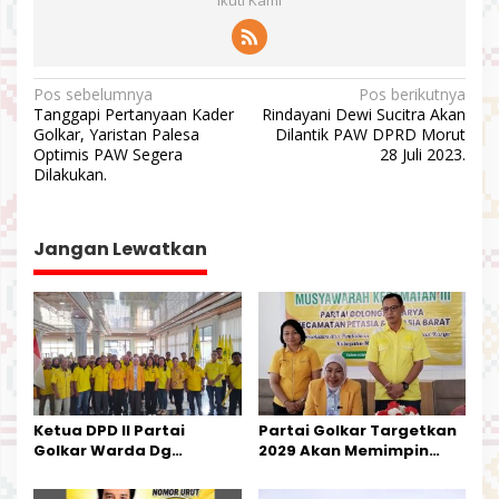
N
Pos sebelumnya
Pos berikutnya
Tanggapi Pertanyaan Kader
Rindayani Dewi Sucitra Akan
a
Golkar, Yaristan Palesa
Dilantik PAW DPRD Morut
v
Optimis PAW Segera
28 Juli 2023.
Dilakukan.
i
g
a
Jangan Lewatkan
s
i
p
o
s
Ketua DPD II Partai
Partai Golkar Targetkan
Golkar Warda Dg
2029 Akan Memimpin
Mamala, SE, Melantik
Pemerintahan Di Morut
Pengurus Parti