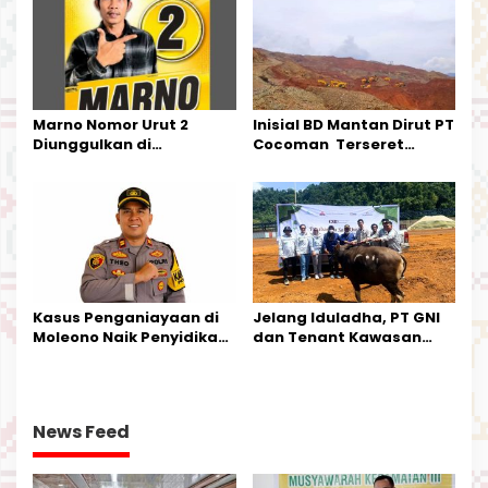
Kecamatan Petasia dan
Kecamatan Petbar
Marno Nomor Urut 2
Inisial BD Mantan Dirut PT
Diunggulkan di
Cocoman Terseret
Tandoyondo,
Dugaan Pelanggaran
Kesederhanaannya Jadi
Tata Kelola Tambang
Harapan Warga
Kalimantan Barat
Kasus Penganiayaan di
Jelang Iduladha, PT GNI
Moleono Naik Penyidikan,
dan Tenant Kawasan
IPTU Theo Berikan
Industri Salurkan Sapi
Kesempatan Terakhir
Kurban
News Feed