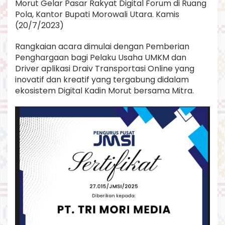
Morut Gelar Pasar Rakyat Digital Forum di Ruang
M
Pola, Kantor Bupati Morowali Utara. Kamis
,
A
(20/7/2023)
r
i
Rangkaian acara dimulai dengan Pemberian
e
Penghargaan bagi Pelaku Usaha UMKM dan
f
Driver aplikasi Draiv Transportasi Online yang
I
b
inovatif dan kreatif yang tergabung didalam
r
ekosistem Digital Kadin Morut bersama Mitra.
a
h
i
m
:
'
2
1
0
U
M
K
M
t
e