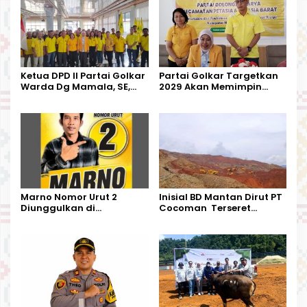
Ketua DPD II Partai Golkar
Partai Golkar Targetkan
Warda Dg Mamala, SE,
2029 Akan Memimpin
Melantik Pengurus Parti
Pemerintahan Di Morut
Kecamatan Petasia dan
Kecamatan Petbar
Marno Nomor Urut 2
Inisial BD Mantan Dirut PT
Diunggulkan di
Cocoman Terseret
Tandoyondo,
Dugaan Pelanggaran
Kesederhanaannya Jadi
Tata Kelola Tambang
Harapan Warga
Kalimantan Barat