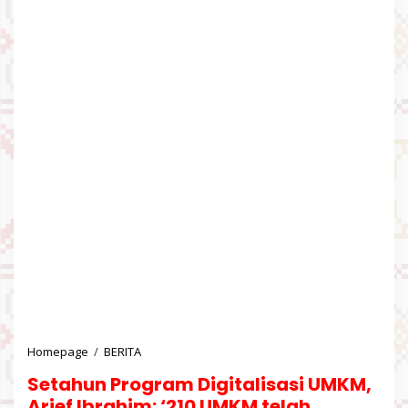
Homepage
/
BERITA
S
e
Setahun Program Digitalisasi UMKM,
t
a
Arief Ibrahim: ‘210 UMKM telah