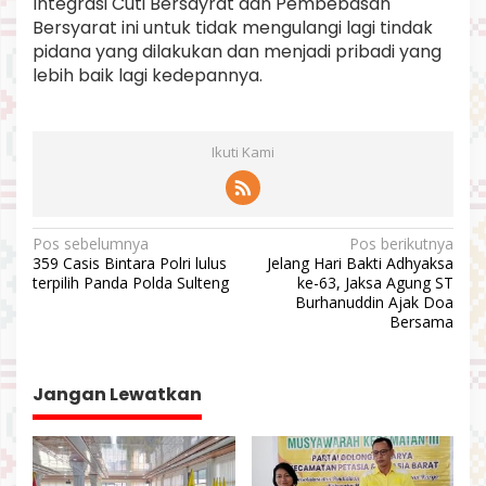
Integrasi Cuti Bersayrat dan Pembebasan
Bersyarat ini untuk tidak mengulangi lagi tindak
pidana yang dilakukan dan menjadi pribadi yang
lebih baik lagi kedepannya.
Ikuti Kami
N
Pos sebelumnya
Pos berikutnya
359 Casis Bintara Polri lulus
Jelang Hari Bakti Adhyaksa
a
terpilih Panda Polda Sulteng
ke-63, Jaksa Agung ST
v
Burhanuddin Ajak Doa
Bersama
i
g
a
Jangan Lewatkan
s
i