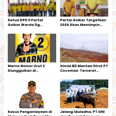
p
o
s
Ketua DPD II Partai
Partai Golkar Targetkan
Golkar Warda Dg
2029 Akan Memimpin
Mamala, SE, Melantik
Pemerintahan Di Morut
Pengurus Parti
Kecamatan Petasia dan
Kecamatan Petbar
Marno Nomor Urut 2
Inisial BD Mantan Dirut PT
Diunggulkan di
Cocoman Terseret
Tandoyondo,
Dugaan Pelanggaran
Kesederhanaannya Jadi
Tata Kelola Tambang
Harapan Warga
Kalimantan Barat
Kasus Penganiayaan di
Jelang Iduladha, PT GNI