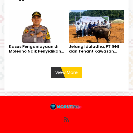
Tandoyondo,
Dugaan Pelanggaran
Kesederhanaannya Jadi
Tata Kelola Tambang
Harapan Warga
Kalimantan Barat
Kasus Penganiayaan di
Jelang Iduladha, PT GNI
Moleono Naik Penyidikan,
dan Tenant Kawasan
IPTU Theo Berikan
Industri Salurkan Sapi
Kesempatan Terakhir
Kurban
View More