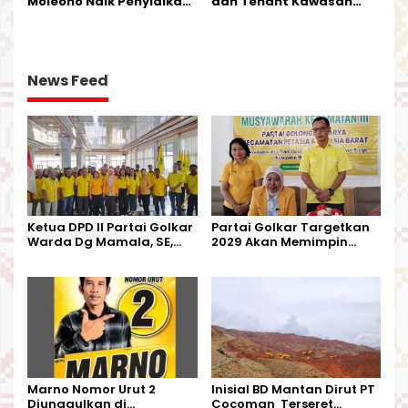
Moleono Naik Penyidikan,
dan Tenant Kawasan
IPTU Theo Berikan
Industri Salurkan Sapi
Kesempatan Terakhir
Kurban
News Feed
Ketua DPD II Partai Golkar
Partai Golkar Targetkan
Warda Dg Mamala, SE,
2029 Akan Memimpin
Melantik Pengurus Parti
Pemerintahan Di Morut
Kecamatan Petasia dan
Kecamatan Petbar
Marno Nomor Urut 2
Inisial BD Mantan Dirut PT
Diunggulkan di
Cocoman Terseret