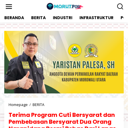
L
e
w
BERANDA
BERITA
INDUSTRI
INFRASTRUKTUR
POL
a
t
i
k
e
k
o
n
t
e
n
Homepage
/
BERITA
T
e
Terima Program Cuti Bersyarat dan
r
i
Pembebasan Bersyarat Dua Orang
m