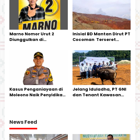
Kecamatan Petasia dan
Kecamatan Petbar
Marno Nomor Urut 2
Inisial BD Mantan Dirut PT
Diunggulkan di
Cocoman Terseret
Tandoyondo,
Dugaan Pelanggaran
Kesederhanaannya Jadi
Tata Kelola Tambang
Harapan Warga
Kalimantan Barat
Kasus Penganiayaan di
Jelang Iduladha, PT GNI
Moleono Naik Penyidikan,
dan Tenant Kawasan
IPTU Theo Berikan
Industri Salurkan Sapi
Kesempatan Terakhir
Kurban
News Feed