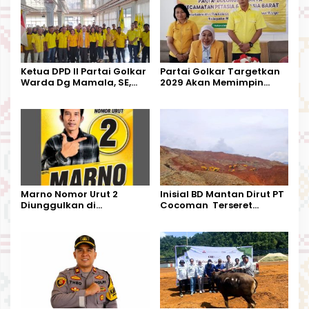
Ketua DPD II Partai Golkar
Partai Golkar Targetkan
Warda Dg Mamala, SE,
2029 Akan Memimpin
Melantik Pengurus Parti
Pemerintahan Di Morut
Kecamatan Petasia dan
Kecamatan Petbar
Marno Nomor Urut 2
Inisial BD Mantan Dirut PT
Diunggulkan di
Cocoman Terseret
Tandoyondo,
Dugaan Pelanggaran
Kesederhanaannya Jadi
Tata Kelola Tambang
Harapan Warga
Kalimantan Barat