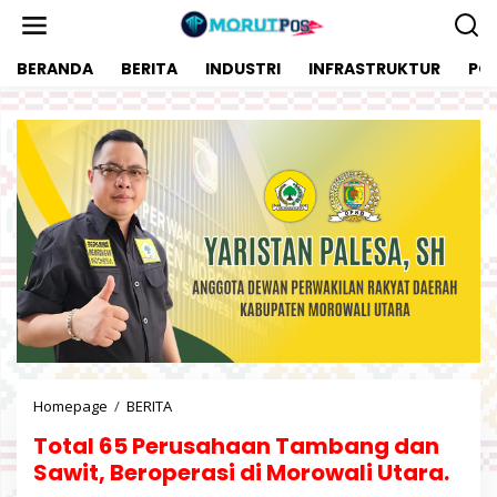
L
e
w
BERANDA
BERITA
INDUSTRI
INFRASTRUKTUR
POL
a
t
i
k
e
k
o
n
t
e
n
Homepage
/
BERITA
T
o
Total 65 Perusahaan Tambang dan
t
a
Sawit, Beroperasi di Morowali Utara.
l