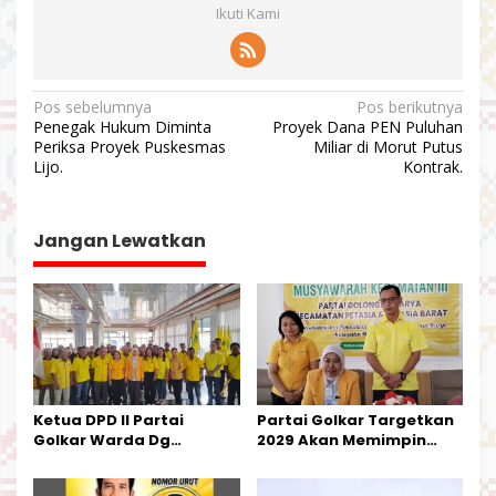
Ikuti Kami
N
Pos sebelumnya
Pos berikutnya
Penegak Hukum Diminta
Proyek Dana PEN Puluhan
a
Periksa Proyek Puskesmas
Miliar di Morut Putus
v
Lijo.
Kontrak.
i
g
Jangan Lewatkan
a
s
i
p
o
s
Ketua DPD II Partai
Partai Golkar Targetkan
Golkar Warda Dg
2029 Akan Memimpin
Mamala, SE, Melantik
Pemerintahan Di Morut
Pengurus Parti