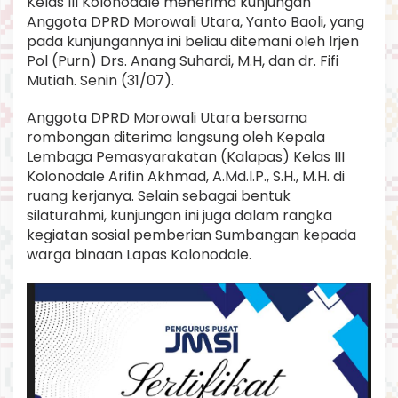
Kelas III Kolonodale menerima kunjungan
i
Anggota DPRD Morowali Utara, Yanto Baoli, yang
k
pada kunjungannya ini beliau ditemani oleh Irjen
D
a
Pol (Purn) Drs. Anang Suhardi, M.H, dan dr. Fifi
r
Mutiah. Senin (31/07).
i
A
Anggota DPRD Morowali Utara bersama
n
rombongan diterima langsung oleh Kepala
g
g
Lembaga Pemasyarakatan (Kalapas) Kelas III
o
Kolonodale Arifin Akhmad, A.Md.I.P., S.H., M.H. di
t
ruang kerjanya. Selain sebagai bentuk
a
silaturahmi, kunjungan ini juga dalam rangka
D
kegiatan sosial pemberian Sumbangan kepada
P
R
warga binaan Lapas Kolonodale.
D
M
o
r
u
t