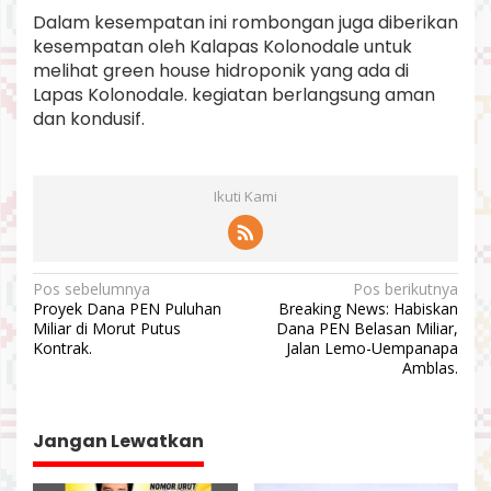
Dalam kesempatan ini rombongan juga diberikan
kesempatan oleh Kalapas Kolonodale untuk
melihat green house hidroponik yang ada di
Lapas Kolonodale. kegiatan berlangsung aman
dan kondusif.
Ikuti Kami
N
Pos sebelumnya
Pos berikutnya
Proyek Dana PEN Puluhan
Breaking News: Habiskan
a
Miliar di Morut Putus
Dana PEN Belasan Miliar,
v
Kontrak.
Jalan Lemo-Uempanapa
Amblas.
i
g
a
Jangan Lewatkan
s