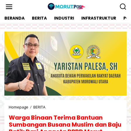
L
e
w
BERANDA
BERITA
INDUSTRI
INFRASTRUKTUR
POL
a
t
i
k
e
k
o
n
t
e
n
Homepage
/
BERITA
W
a
Warga Binaan Terima Bantuan
r
g
Sumbangan Busana Muslim dan Baju
a