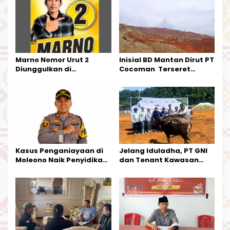
i
p
o
s
Marno Nomor Urut 2
Inisial BD Mantan Dirut PT
Diunggulkan di
Cocoman Terseret
Tandoyondo,
Dugaan Pelanggaran
Kesederhanaannya Jadi
Tata Kelola Tambang
Harapan Warga
Kalimantan Barat
Kasus Penganiayaan di
Jelang Iduladha, PT GNI
Moleono Naik Penyidikan,
dan Tenant Kawasan
IPTU Theo Berikan
Industri Salurkan Sapi
Kesempatan Terakhir
Kurban