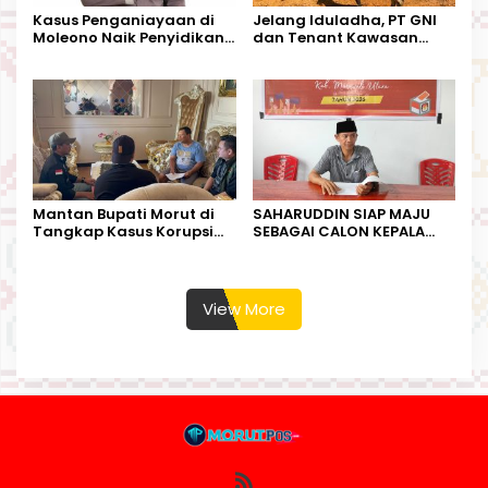
Kasus Penganiayaan di
Jelang Iduladha, PT GNI
Moleono Naik Penyidikan,
dan Tenant Kawasan
IPTU Theo Berikan
Industri Salurkan Sapi
Kesempatan Terakhir
Kurban
Mantan Bupati Morut di
SAHARUDDIN SIAP MAJU
Tangkap Kasus Korupsi
SEBAGAI CALON KEPALA
Perjalanan Dinas
DESA BUNTA
View More