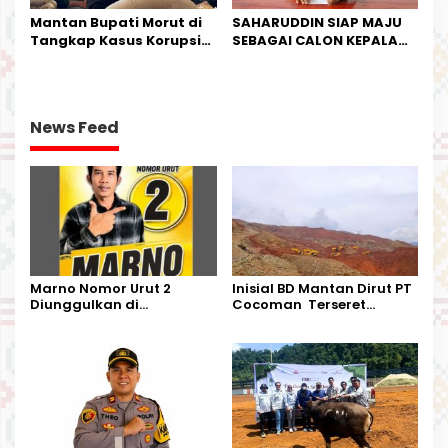
Mantan Bupati Morut di
SAHARUDDIN SIAP MAJU
Tangkap Kasus Korupsi
SEBAGAI CALON KEPALA
Perjalanan Dinas
DESA BUNTA
News Feed
Marno Nomor Urut 2
Inisial BD Mantan Dirut PT
Diunggulkan di
Cocoman Terseret
Tandoyondo,
Dugaan Pelanggaran
Kesederhanaannya Jadi
Tata Kelola Tambang
Harapan Warga
Kalimantan Barat