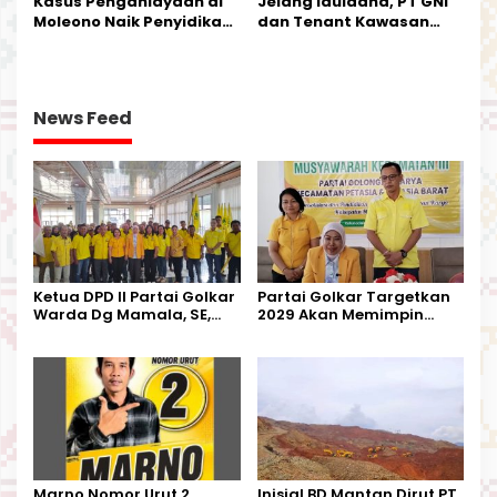
Kasus Penganiayaan di
Jelang Iduladha, PT GNI
Moleono Naik Penyidikan,
dan Tenant Kawasan
IPTU Theo Berikan
Industri Salurkan Sapi
Kesempatan Terakhir
Kurban
News Feed
Ketua DPD II Partai Golkar
Partai Golkar Targetkan
Warda Dg Mamala, SE,
2029 Akan Memimpin
Melantik Pengurus Parti
Pemerintahan Di Morut
Kecamatan Petasia dan
Kecamatan Petbar
Marno Nomor Urut 2
Inisial BD Mantan Dirut PT