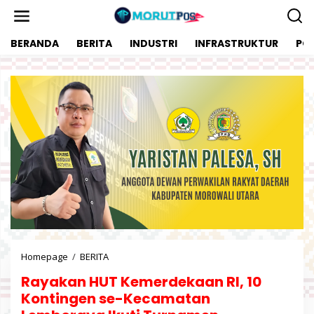
L
e
w
BERANDA
BERITA
INDUSTRI
INFRASTRUKTUR
POL
a
t
i
k
e
k
o
n
t
e
n
Homepage
/
BERITA
R
a
Rayakan HUT Kemerdekaan RI, 10
y
a
Kontingen se-Kecamatan
k