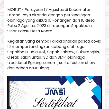
a
I
MORUT- Perayaan 17 Agustus di Kecamatan
k
Lembo Raya ditandai dengan pertandingan
u
olahraga yang diikuti 10 kontingen dari 10 desa,
t
i
Rabu 2 Agustus 2023 di Lapangan Sepakbola
T
Sinar Pansu Desa Ronta.
u
r
Kegiatan yang kembali dilaksanakan pasca covid
n
19 mempertandingkan cabang olahraga
a
m
Sepakbola, Bola Voli, Sepak Takraw, Bukutangkis,
e
Gerak Jalan untuk SD dan SMP, olahraga
n
traditional Egrang, senam , serta fashion show
S
dari bahan daur ulang.
e
p
a
k
b
o
l
a
.