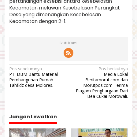
pertandingan eksebisi antara kesebelasan
Kecamatan melawan Kesebelasan Perangkat
Desa yang dimenangkan Kesebelasan
Kecamatan dengan 2-1.
Ikuti Kami
N
Pos sebelumnya
Pos berikutnya
PT. DBM Bantu Material
Media Lokal
a
Pembangunan Rumah
Beritamorut.com dan
v
Tahfidz desa Molores.
Morutpos.com Terima
Piagam Penghargaan Dari
i
Bea Cukai Morowali.
g
a
Jangan Lewatkan
s
i