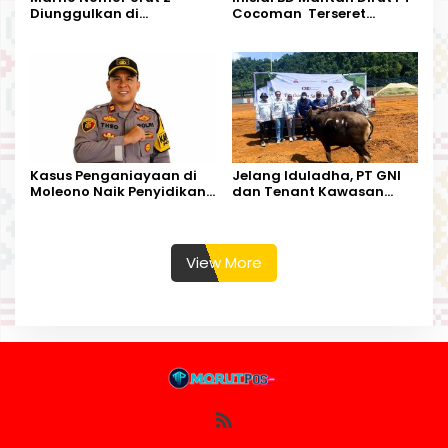
Diunggulkan di
Cocoman Terseret
Tandoyondo,
Dugaan Pelanggaran
Kesederhanaannya Jadi
Tata Kelola Tambang
Harapan Warga
Kalimantan Barat
Kasus Penganiayaan di
Jelang Iduladha, PT GNI
Moleono Naik Penyidikan,
dan Tenant Kawasan
IPTU Theo Berikan
Industri Salurkan Sapi
Kesempatan Terakhir
Kurban
View More