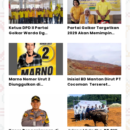
p
o
s
Ketua DPD II Partai
Partai Golkar Targetkan
Golkar Warda Dg
2029 Akan Memimpin
Mamala, SE, Melantik
Pemerintahan Di Morut
Pengurus Parti
Kecamatan Petasia dan
Kecamatan Petbar
Marno Nomor Urut 2
Inisial BD Mantan Dirut PT
Diunggulkan di
Cocoman Terseret
Tandoyondo,
Dugaan Pelanggaran
Kesederhanaannya Jadi
Tata Kelola Tambang
Harapan Warga
Kalimantan Barat