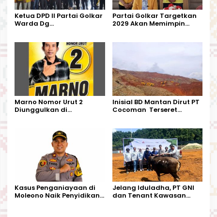
Ketua DPD II Partai Golkar
Partai Golkar Targetkan
Warda Dg
2029 Akan Memimpin
Mamala,SE,Melantik
Pemerintahan Di Morut
Pengurus Partai Golkar
Kecamatan Petasia dan
Kecamatan Petbar
Marno Nomor Urut 2
Inisial BD Mantan Dirut PT
Diunggulkan di
Cocoman Terseret
Tandoyondo,
Dugaan Pelanggaran
Kesederhanaannya Jadi
Tata Kelola Tambang
Harapan Warga
Kalimantan Barat
Kasus Penganiayaan di
Jelang Iduladha, PT GNI
Moleono Naik Penyidikan,
dan Tenant Kawasan
IPTU Theo Berikan
Industri Salurkan Sapi
Kesempatan Terakhir
Kurban