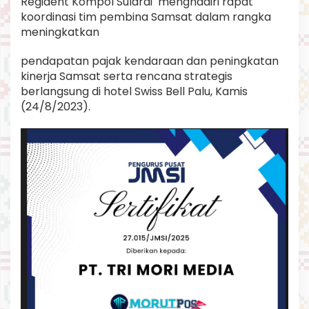
Regident Kompol Sulardi menghadiri rapat
l
koordinasi tim pembina Samsat dalam rangka
t
meningkatkan
e
n
g
pendapatan pajak kendaraan dan peningkatan
kinerja Samsat serta rencana strategis
berlangsung di hotel Swiss Bell Palu, Kamis
(24/8/2023).