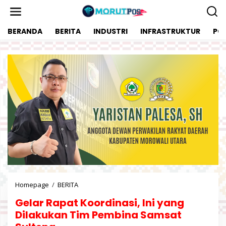
L
e
w
BERANDA
BERITA
INDUSTRI
INFRASTRUKTUR
POL
a
t
i
k
e
k
o
n
t
e
n
Homepage
/
BERITA
G
e
Gelar Rapat Koordinasi, Ini yang
l
a
Dilakukan Tim Pembina Samsat
r