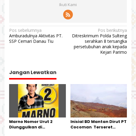
Ikuti Kami
N
Pos sebelumnya
Pos berikutnya
Amburadulnya Aktivitas PT.
Ditreskrimum Polda Sulteng
a
SSP Cemari Danau Tiu
serahkan 8 tersangka
v
persetubuhan anak kepada
Kejari Parimo
i
g
a
Jangan Lewatkan
s
i
p
o
s
Marno Nomor Urut 2
Inisial BD Mantan Dirut PT
Diunggulkan di
Cocoman Terseret
Tandoyondo,
Dugaan Pelanggaran