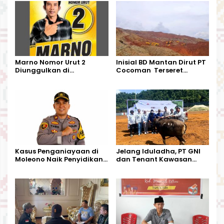
Marno Nomor Urut 2
Inisial BD Mantan Dirut PT
Diunggulkan di
Cocoman Terseret
Tandoyondo,
Dugaan Pelanggaran
Kesederhanaannya Jadi
Tata Kelola Tambang
Harapan Warga
Kalimantan Barat
Kasus Penganiayaan di
Jelang Iduladha, PT GNI
Moleono Naik Penyidikan,
dan Tenant Kawasan
IPTU Theo Berikan
Industri Salurkan Sapi
Kesempatan Terakhir
Kurban