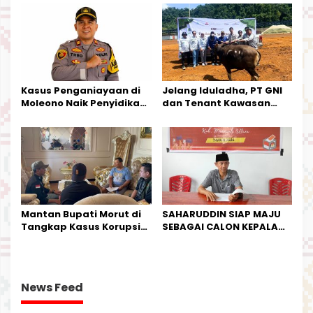
Kesederhanaannya Jadi
Tata Kelola Tambang
Harapan Warga
Kalimantan Barat
Kasus Penganiayaan di
Jelang Iduladha, PT GNI
Moleono Naik Penyidikan,
dan Tenant Kawasan
IPTU Theo Berikan
Industri Salurkan Sapi
Kesempatan Terakhir
Kurban
Mantan Bupati Morut di
SAHARUDDIN SIAP MAJU
Tangkap Kasus Korupsi
SEBAGAI CALON KEPALA
Perjalanan Dinas
DESA BUNTA
News Feed