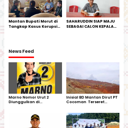
Mantan Bupati Morut di
SAHARUDDIN SIAP MAJU
Tangkap Kasus Korupsi
SEBAGAI CALON KEPALA
Perjalanan Dinas
DESA BUNTA
News Feed
Marno Nomor Urut 2
Inisial BD Mantan Dirut PT
Diunggulkan di
Cocoman Terseret
Tandoyondo,
Dugaan Pelanggaran
Kesederhanaannya Jadi
Tata Kelola Tambang
Harapan Warga
Kalimantan Barat