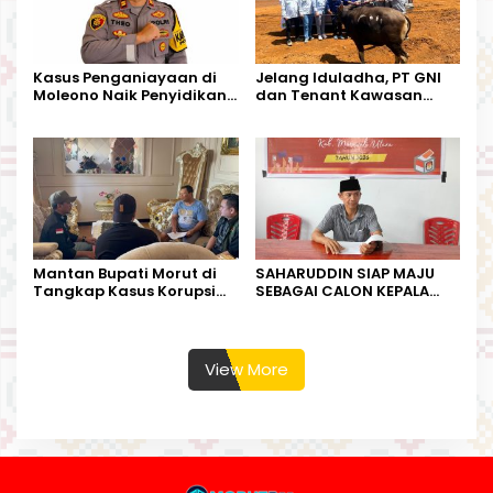
Kasus Penganiayaan di
Jelang Iduladha, PT GNI
Moleono Naik Penyidikan,
dan Tenant Kawasan
IPTU Theo Berikan
Industri Salurkan Sapi
Kesempatan Terakhir
Kurban
Mantan Bupati Morut di
SAHARUDDIN SIAP MAJU
Tangkap Kasus Korupsi
SEBAGAI CALON KEPALA
Perjalanan Dinas
DESA BUNTA
View More