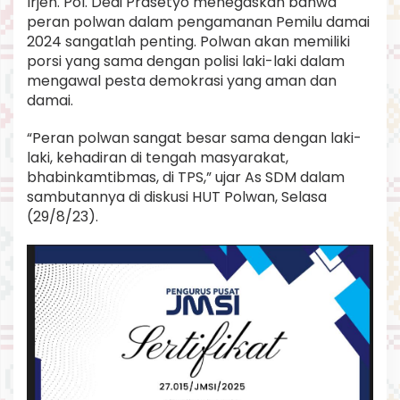
Irjen. Pol. Dedi Prasetyo menegaskan bahwa
m
peran polwan dalam pengamanan Pemilu damai
a
2024 sangatlah penting. Polwan akan memiliki
i
2
porsi yang sama dengan polisi laki-laki dalam
0
mengawal pesta demokrasi yang aman dan
2
damai.
4
“Peran polwan sangat besar sama dengan laki-
laki, kehadiran di tengah masyarakat,
bhabinkamtibmas, di TPS,” ujar As SDM dalam
sambutannya di diskusi HUT Polwan, Selasa
(29/8/23).