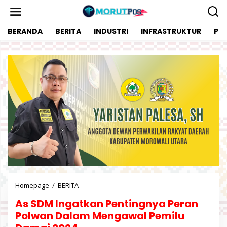
L
e
w
BERANDA
BERITA
INDUSTRI
INFRASTRUKTUR
POL
a
t
i
k
e
k
o
n
t
e
n
Homepage
/
BERITA
A
s
As SDM Ingatkan Pentingnya Peran
S
D
Polwan Dalam Mengawal Pemilu
M