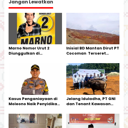
a
Jangan Lewatkan
s
i
p
o
s
Marno Nomor Urut 2
Inisial BD Mantan Dirut PT
Diunggulkan di
Cocoman Terseret
Tandoyondo,
Dugaan Pelanggaran
Kesederhanaannya Jadi
Tata Kelola Tambang
Harapan Warga
Kalimantan Barat
Kasus Penganiayaan di
Jelang Iduladha, PT GNI
Moleono Naik Penyidikan,
dan Tenant Kawasan
IPTU Theo Berikan
Industri Salurkan Sapi
Kesempatan Terakhir
Kurban