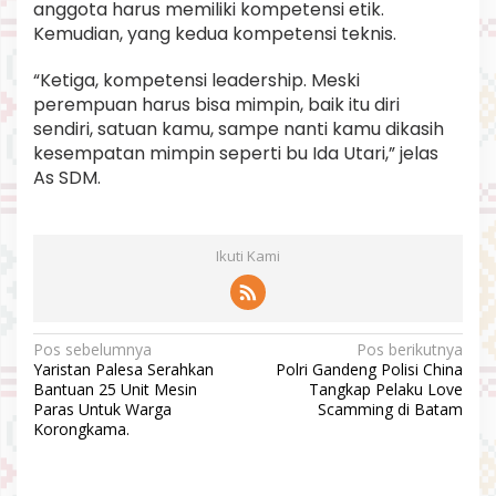
anggota harus memiliki kompetensi etik.
Kemudian, yang kedua kompetensi teknis.
“Ketiga, kompetensi leadership. Meski
perempuan harus bisa mimpin, baik itu diri
sendiri, satuan kamu, sampe nanti kamu dikasih
kesempatan mimpin seperti bu Ida Utari,” jelas
As SDM.
Ikuti Kami
N
Pos sebelumnya
Pos berikutnya
Yaristan Palesa Serahkan
Polri Gandeng Polisi China
a
Bantuan 25 Unit Mesin
Tangkap Pelaku Love
v
Paras Untuk Warga
Scamming di Batam
Korongkama.
i
g