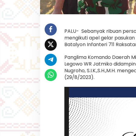
l
G
a
b
u
n
PALU- Sebanyak ribuan persone
g
mengikuti apel gelar pasuka
a
Batalyon Infanteri 711 Raksata
n
S
i
Panglima Komando Daerah Mili
a
Legowo WR Jatmiko didampingi 
g
Nugroho, S.I.K.,S.H.,M.H. me
a
(29/8/2023).
P
e
n
g
a
m
a
n
a
n
.