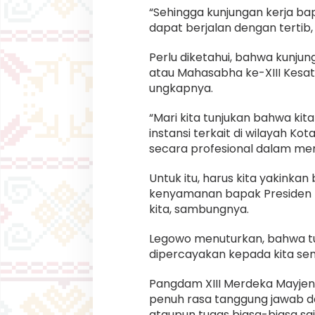
“Sehingga kunjungan kerja bap
dapat berjalan dengan tertib
Perlu diketahui, bahwa kunju
atau Mahasabha ke-XIII Kesa
ungkapnya.
“Mari kita tunjukan bahwa kit
instansi terkait di wilayah K
secara profesional dalam men
Untuk itu, harus kita yakin
kenyamanan bapak Presiden R
kita, sambungnya.
Legowo menuturkan, bahwa tu
dipercayakan kepada kita se
Pangdam XIII Merdeka Mayjen
penuh rasa tanggung jawab da
ataupun tugas biasa-biasa saj