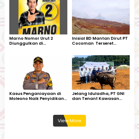
Kecamatan Petbar
Marno Nomor Urut 2
Inisial BD Mantan Dirut PT
Diunggulkan di
Cocoman Terseret
Tandoyondo,
Dugaan Pelanggaran
Kesederhanaannya Jadi
Tata Kelola Tambang
Harapan Warga
Kalimantan Barat
Kasus Penganiayaan di
Jelang Iduladha, PT GNI
Moleono Naik Penyidikan,
dan Tenant Kawasan
IPTU Theo Berikan
Industri Salurkan Sapi
Kesempatan Terakhir
Kurban
View More