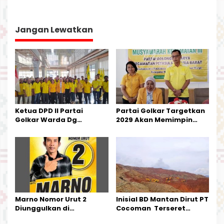
g
a
Jangan Lewatkan
s
i
p
o
s
Ketua DPD II Partai
Partai Golkar Targetkan
Golkar Warda Dg
2029 Akan Memimpin
Mamala, SE, Melantik
Pemerintahan Di Morut
Pengurus Parti
Kecamatan Petasia dan
Kecamatan Petbar
Marno Nomor Urut 2
Inisial BD Mantan Dirut PT
Diunggulkan di
Cocoman Terseret
Tandoyondo,
Dugaan Pelanggaran