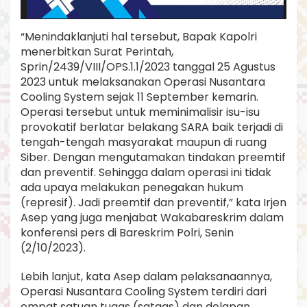
f
“Menindaklanjuti hal tersebut, Bapak Kapolri
menerbitkan Surat Perintah,
Sprin/2439/VIII/OPS.1.1/2023 tanggal 25 Agustus
2023 untuk melaksanakan Operasi Nusantara
Cooling System sejak 11 September kemarin.
Operasi tersebut untuk meminimalisir isu-isu
provokatif berlatar belakang SARA baik terjadi di
tengah-tengah masyarakat maupun di ruang
Siber. Dengan mengutamakan tindakan preemtif
dan preventif. Sehingga dalam operasi ini tidak
ada upaya melakukan penegakan hukum
(represif). Jadi preemtif dan preventif,” kata Irjen
Asep yang juga menjabat Wakabareskrim dalam
konferensi pers di Bareskrim Polri, Senin
(2/10/2023).
Lebih lanjut, kata Asep dalam pelaksanaannya,
Operasi Nusantara Cooling System terdiri dari
empat satuan tugas (satgas) dan delapan