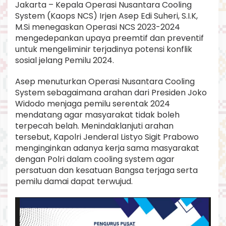
Jakarta – Kepala Operasi Nusantara Cooling
a
System (Kaops NCS) Irjen Asep Edi Suheri, S.I.K,
r
a
M.Si menegaskan Operasi NCS 2023-2024
C
mengedepankan upaya preemtif dan preventif
o
untuk mengeliminir terjadinya potensi konflik
o
sosial jelang Pemilu 2024.
l
i
n
Asep menuturkan Operasi Nusantara Cooling
g
System sebagaimana arahan dari Presiden Joko
S
Widodo menjaga pemilu serentak 2024
y
mendatang agar masyarakat tidak boleh
s
t
terpecah belah. Menindaklanjuti arahan
e
tersebut, Kapolri Jenderal Listyo Sigit Prabowo
m
menginginkan adanya kerja sama masyarakat
K
dengan Polri dalam cooling system agar
e
persatuan dan kesatuan Bangsa terjaga serta
d
e
pemilu damai dapat terwujud.
p
a
n
k
a