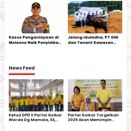
Kesederhanaannya Jadi
Tata Kelola Tambang
Harapan Warga
Kalimantan Barat
Kasus Penganiayaan di
Jelang Iduladha, PT GNI
Moleono Naik Penyidikan,
dan Tenant Kawasan
IPTU Theo Berikan
Industri Salurkan Sapi
Kesempatan Terakhir
Kurban
News Feed
Ketua DPD II Partai Golkar
Partai Golkar Targetkan
Warda Dg Mamala, SE,
2029 Akan Memimpin
Melantik Pengurus Parti
Pemerintahan Di Morut
Kecamatan Petasia dan