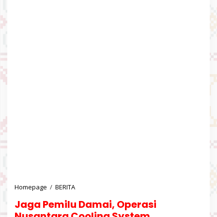
Homepage
/
BERITA
J
a
Jaga Pemilu Damai, Operasi
g
a
Nusantara Cooling System