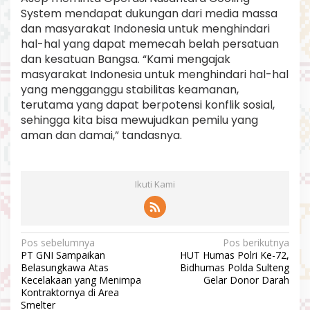
System mendapat dukungan dari media massa
dan masyarakat Indonesia untuk menghindari
hal-hal yang dapat memecah belah persatuan
dan kesatuan Bangsa. “Kami mengajak
masyarakat Indonesia untuk menghindari hal-hal
yang mengganggu stabilitas keamanan,
terutama yang dapat berpotensi konflik sosial,
sehingga kita bisa mewujudkan pemilu yang
aman dan damai,” tandasnya.
Ikuti Kami
N
Pos sebelumnya
Pos berikutnya
PT GNI Sampaikan
HUT Humas Polri Ke-72,
a
Belasungkawa Atas
Bidhumas Polda Sulteng
v
Kecelakaan yang Menimpa
Gelar Donor Darah
Kontraktornya di Area
i
Smelter