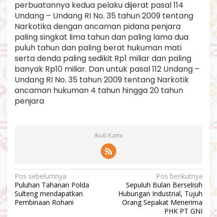
perbuatannya kedua pelaku dijerat pasal 114
Undang – Undang RI No. 35 tahun 2009 tentang
Narkotika dengan ancaman pidana penjara
paling singkat lima tahun dan paling lama dua
puluh tahun dan paling berat hukuman mati
serta denda paling sedikit Rp1 miliar dan paling
banyak Rp10 miliar. Dan untuk pasal 112 Undang –
Undang RI No. 35 tahun 2009 tentang Narkotik
ancaman hukuman 4 tahun hingga 20 tahun
penjara
Ikuti Kami
N
Pos sebelumnya
Pos berikutnya
Puluhan Tahanan Polda
Sepuluh Bulan Berselisih
a
Sulteng mendapatkan
Hubungan Industrial, Tujuh
v
Pembinaan Rohani
Orang Sepakat Menerima
PHK PT GNI