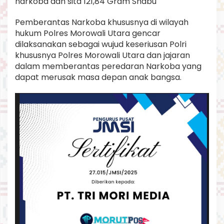
narkoba dan sita 121,84 Gram Shabu
8
4
Pemberantas Narkoba khususnya di wilayah
G
hukum Polres Morowali Utara gencar
r
a
dilaksanakan sebagai wujud keseriusan Polri
m
khususnya Polres Morowali Utara dan jajaran
S
dalam memberantas peredaran Narkoba yang
h
dapat merusak masa depan anak bangsa.
a
b
u