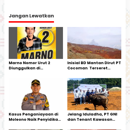
i
g
a
Jangan Lewatkan
s
i
p
o
s
Marno Nomor Urut 2
Inisial BD Mantan Dirut PT
Diunggulkan di
Cocoman Terseret
Tandoyondo,
Dugaan Pelanggaran
Kesederhanaannya Jadi
Tata Kelola Tambang
Harapan Warga
Kalimantan Barat
Kasus Penganiayaan di
Jelang Iduladha, PT GNI
Moleono Naik Penyidikan,
dan Tenant Kawasan
IPTU Theo Berikan
Industri Salurkan Sapi
Kesempatan Terakhir
Kurban