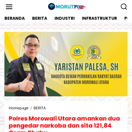
L
e
w
BERANDA
BERITA
INDUSTRI
INFRASTRUKTUR
POL
a
t
i
k
e
k
o
n
t
e
n
Homepage
/
BERITA
P
o
Polres Morowali Utara amankan dua
l
r
pengedar narkoba dan sita 121,84
e