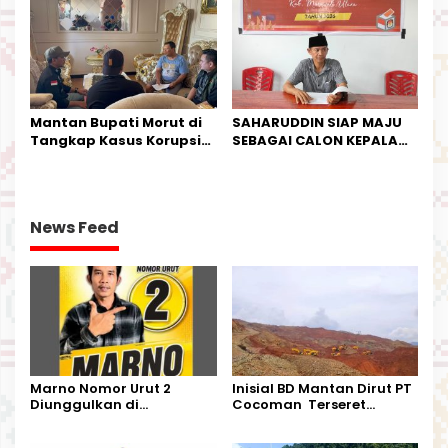
Mantan Bupati Morut di
SAHARUDDIN SIAP MAJU
Tangkap Kasus Korupsi
SEBAGAI CALON KEPALA
Perjalanan Dinas
DESA BUNTA
News Feed
Marno Nomor Urut 2
Inisial BD Mantan Dirut PT
Diunggulkan di
Cocoman Terseret
Tandoyondo,
Dugaan Pelanggaran
Kesederhanaannya Jadi
Tata Kelola Tambang