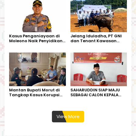
Harapan Warga
Kalimantan Barat
Kasus Penganiayaan di
Jelang Iduladha, PT GNI
Moleono Naik Penyidikan,
dan Tenant Kawasan
IPTU Theo Berikan
Industri Salurkan Sapi
Kesempatan Terakhir
Kurban
Mantan Bupati Morut di
SAHARUDDIN SIAP MAJU
Tangkap Kasus Korupsi
SEBAGAI CALON KEPALA
Perjalanan Dinas
DESA BUNTA
View More