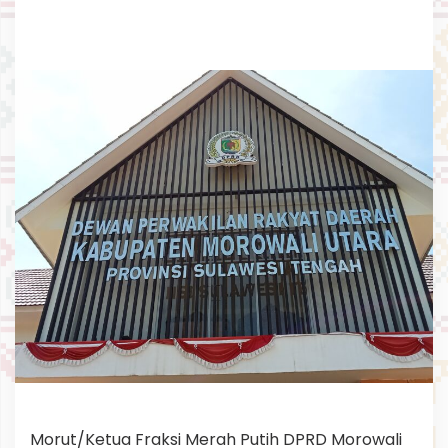
a
n
s
u
s
Morut/Ketua Fraksi Merah Putih DPRD Morowali