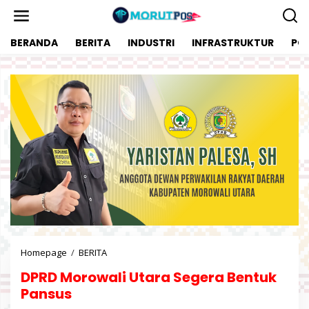
L
e
w
BERANDA
BERITA
INDUSTRI
INFRASTRUKTUR
POL
a
t
i
k
e
k
o
n
t
e
n
Homepage
/
BERITA
D
P
DPRD Morowali Utara Segera Bentuk
R
D
Pansus
M