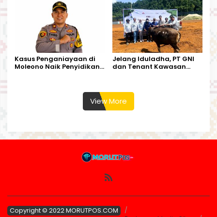
Harapan Warga
Kalimantan Barat
Kasus Penganiayaan di
Jelang Iduladha, PT GNI
Moleono Naik Penyidikan,
dan Tenant Kawasan
IPTU Theo Berikan
Industri Salurkan Sapi
Kesempatan Terakhir
Kurban
View More
Copyright © 2022 MORUTPOS.COM