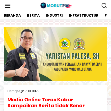
L
e
w
BERANDA
BERITA
INDUSTRI
INFRASTRUKTUR
POL
a
t
i
k
e
k
o
n
t
e
n
Homepage
/
BERITA
M
e
Media Online Teras Kabar
d
i
Sampaikan Berita tidak Benar
a