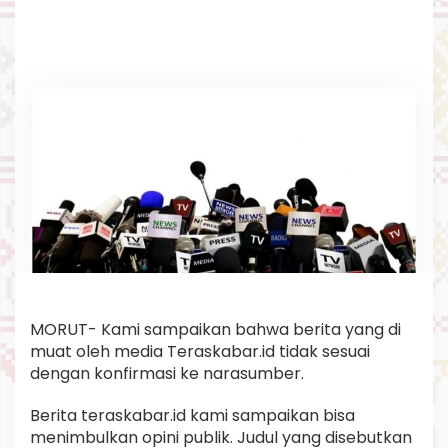
B
e
r
i
t
a
t
i
d
a
k
B
e
n
a
r
MORUT- Kami sampaikan bahwa berita yang di
muat oleh media Teraskabar.id tidak sesuai
dengan konfirmasi ke narasumber.
Berita teraskabar.id kami sampaikan bisa
menimbulkan opini publik. Judul yang disebutkan