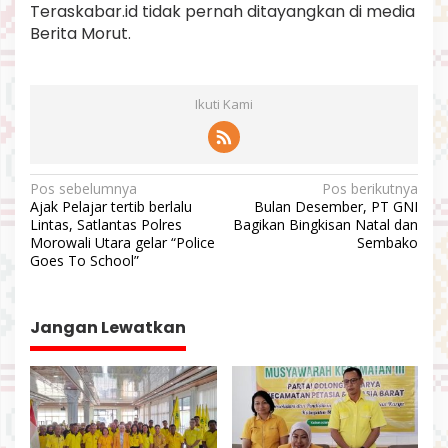
Teraskabar.id tidak pernah ditayangkan di media
Berita Morut.
Ikuti Kami
N
Pos sebelumnya
Pos berikutnya
Ajak Pelajar tertib berlalu
Bulan Desember, PT GNI
a
Lintas, Satlantas Polres
Bagikan Bingkisan Natal dan
v
Morowali Utara gelar “Police
Sembako
Goes To School”
i
g
a
Jangan Lewatkan
s
i
p
o