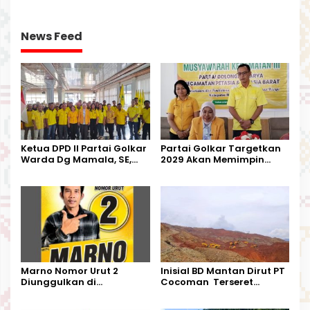
Kesempatan Terakhir
Kurban
News Feed
Ketua DPD II Partai Golkar
Partai Golkar Targetkan
Warda Dg Mamala, SE,
2029 Akan Memimpin
Melantik Pengurus Parti
Pemerintahan Di Morut
Kecamatan Petasia dan
Kecamatan Petbar
Marno Nomor Urut 2
Inisial BD Mantan Dirut PT
Diunggulkan di
Cocoman Terseret
Tandoyondo,
Dugaan Pelanggaran
Kesederhanaannya Jadi
Tata Kelola Tambang