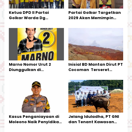
s
Ketua DPD II Partai
Partai Golkar Targetkan
Golkar Warda Dg
2029 Akan Memimpin
Mamala, SE, Melantik
Pemerintahan Di Morut
Pengurus Parti
Kecamatan Petasia dan
Kecamatan Petbar
Marno Nomor Urut 2
Inisial BD Mantan Dirut PT
Diunggulkan di
Cocoman Terseret
Tandoyondo,
Dugaan Pelanggaran
Kesederhanaannya Jadi
Tata Kelola Tambang
Harapan Warga
Kalimantan Barat
Kasus Penganiayaan di
Jelang Iduladha, PT GNI
Moleono Naik Penyidikan,
dan Tenant Kawasan
IPTU Theo Berikan
Industri Salurkan Sapi