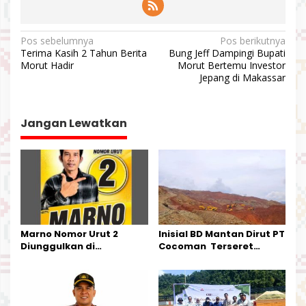
N
Pos sebelumnya
Pos berikutnya
Terima Kasih 2 Tahun Berita
Bung Jeff Dampingi Bupati
a
Morut Hadir
Morut Bertemu Investor
v
Jepang di Makassar
i
g
Jangan Lewatkan
a
s
i
p
o
s
Marno Nomor Urut 2
Inisial BD Mantan Dirut PT
Diunggulkan di
Cocoman Terseret
Tandoyondo,
Dugaan Pelanggaran
Kesederhanaannya Jadi
Tata Kelola Tambang
Harapan Warga
Kalimantan Barat