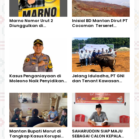
Marno Nomor Urut 2
Inisial BD Mantan Dirut PT
Diunggulkan di
Cocoman Terseret
Tandoyondo,
Dugaan Pelanggaran
Kesederhanaannya Jadi
Tata Kelola Tambang
Harapan Warga
Kalimantan Barat
Kasus Penganiayaan di
Jelang Iduladha, PT GNI
Moleono Naik Penyidikan,
dan Tenant Kawasan
IPTU Theo Berikan
Industri Salurkan Sapi
Kesempatan Terakhir
Kurban
Mantan Bupati Morut di
SAHARUDDIN SIAP MAJU
Tangkap Kasus Korupsi
SEBAGAI CALON KEPALA