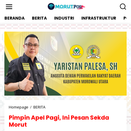
L
e
w
BERANDA
BERITA
INDUSTRI
INFRASTRUKTUR
POL
a
t
i
k
e
k
o
n
t
e
n
Homepage
/
BERITA
P
i
Pimpin Apel Pagi, Ini Pesan Sekda
m
p
Morut
i