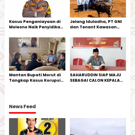
Kasus Penganiayaan di
Jelang Iduladha, PT GNI
Moleono Naik Penyidikan,
dan Tenant Kawasan
IPTU Theo Berikan
Industri Salurkan Sapi
Kesempatan Terakhir
Kurban
Mantan Bupati Morut di
SAHARUDDIN SIAP MAJU
Tangkap Kasus Korupsi
SEBAGAI CALON KEPALA
Perjalanan Dinas
DESA BUNTA
News Feed