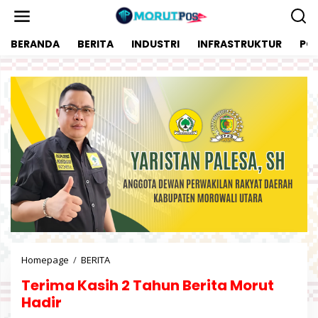
L
e
w
BERANDA
BERITA
INDUSTRI
INFRASTRUKTUR
POL
a
t
i
k
e
k
o
n
t
e
n
Homepage
/
BERITA
T
e
Terima Kasih 2 Tahun Berita Morut
r
i
Hadir
m