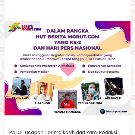
d
i
r
PALU- Ucapan Terima kasih dari kami Redaksi