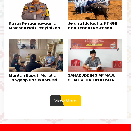
Kasus Penganiayaan di
Jelang Iduladha, PT GNI
Moleono Naik Penyidikan,
dan Tenant Kawasan
IPTU Theo Berikan
Industri Salurkan Sapi
Kesempatan Terakhir
Kurban
Mantan Bupati Morut di
SAHARUDDIN SIAP MAJU
Tangkap Kasus Korupsi
SEBAGAI CALON KEPALA
Perjalanan Dinas
DESA BUNTA
View More