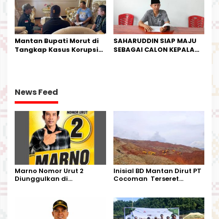
Mantan Bupati Morut di
SAHARUDDIN SIAP MAJU
Tangkap Kasus Korupsi
SEBAGAI CALON KEPALA
Perjalanan Dinas
DESA BUNTA
News Feed
Marno Nomor Urut 2
Inisial BD Mantan Dirut PT
Diunggulkan di
Cocoman Terseret
Tandoyondo,
Dugaan Pelanggaran
Kesederhanaannya Jadi
Tata Kelola Tambang
Harapan Warga
Kalimantan Barat