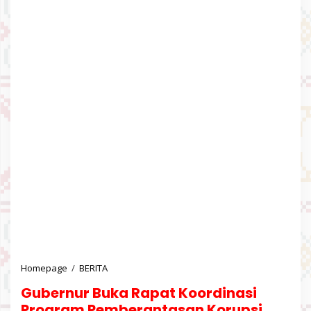
Homepage
/
BERITA
G
u
Gubernur Buka Rapat Koordinasi
b
e
Program Pemberantasan Korupsi