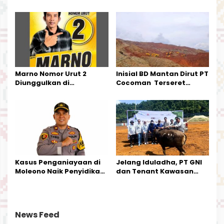
Mamala, SE, Melantik
Pemerintahan Di Morut
Pengurus Parti
Kecamatan Petasia dan
Kecamatan Petbar
Marno Nomor Urut 2
Inisial BD Mantan Dirut PT
Diunggulkan di
Cocoman Terseret
Tandoyondo,
Dugaan Pelanggaran
Kesederhanaannya Jadi
Tata Kelola Tambang
Harapan Warga
Kalimantan Barat
Kasus Penganiayaan di
Jelang Iduladha, PT GNI
Moleono Naik Penyidikan,
dan Tenant Kawasan
IPTU Theo Berikan
Industri Salurkan Sapi
Kesempatan Terakhir
Kurban
News Feed