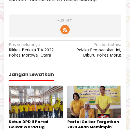
Ikuti Kami
N
Pos sebelumnya
Pos berikutnya
Rikkes Berkala T.A 2022
Pelaku Pembacokan Ini,
a
Polres Morowali Utara
Diburu Polres Morut
v
i
Jangan Lewatkan
g
a
s
i
p
o
Ketua DPD II Partai
Partai Golkar Targetkan
s
Golkar Warda Dg
2029 Akan Memimpin