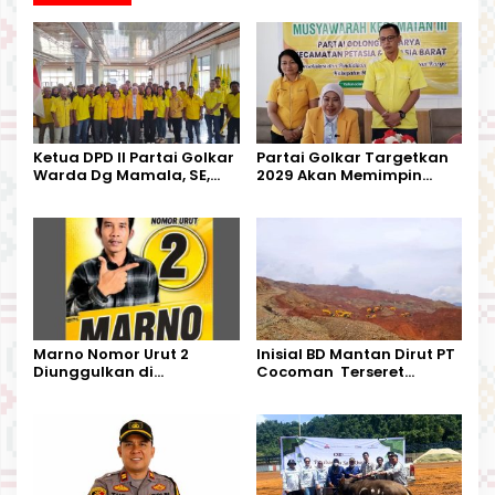
Ketua DPD II Partai Golkar
Partai Golkar Targetkan
Warda Dg Mamala, SE,
2029 Akan Memimpin
Melantik Pengurus Parti
Pemerintahan Di Morut
Kecamatan Petasia dan
Kecamatan Petbar
Marno Nomor Urut 2
Inisial BD Mantan Dirut PT
Diunggulkan di
Cocoman Terseret
Tandoyondo,
Dugaan Pelanggaran
Kesederhanaannya Jadi
Tata Kelola Tambang
Harapan Warga
Kalimantan Barat