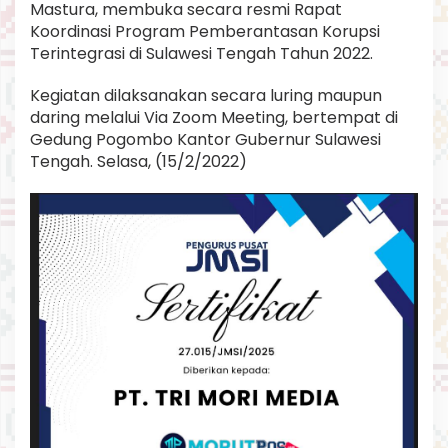
Mastura, membuka secara resmi Rapat
o
Koordinasi Program Pemberantasan Korupsi
g
r
Terintegrasi di Sulawesi Tengah Tahun 2022.
a
m
Kegiatan dilaksanakan secara luring maupun
P
daring melalui Via Zoom Meeting, bertempat di
e
Gedung Pogombo Kantor Gubernur Sulawesi
m
b
Tengah. Selasa, (15/2/2022)
e
r
a
n
t
a
s
a
n
K
o
r
u
p
s
i