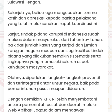
Sulawesi Tengah.
n
2
Selanjutnya, beliau juga mengucapkan terima
0
2
kasih dan apresiasi kepada panitia pelaksana
2
yang telah melaksanakan rapat koordinasi ini.
.
Lanjut, tindak pidana korupsi di Indonesia sudah
meluas dalam masyarakat dari tahun ke- tahun,
baik dari jumlah kasus yang terjadi dan jumlah
kerugian negara maupun dari segi kualitas tindak
pidana yang dilakukan semakin sistematis serta
lingkupnya yang memasuki seluruh aspek
kehidupan masyarakat.
Olehnya, diperlukan langkah-langkah preventif
dan terintegrasi antar unsur negara, baik pada
pemerintahan pusat maupun didaerah.
Dengan demikian, KPK RI telah menjembatani
antara pemerintah pusat dan daerah melalui
Web Aplikasi Jaga.Id dalam mengawasi