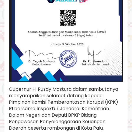
T
e
r
i
n
t
e
g
r
a
s
i
d
i
S
u
Gubernur H. Rusdy Mastura dalam sambutanya
l
t
menyampaikan selamat datang kepada
e
Pimpinan Komisi Pemberantasan Korupsi (KPK)
n
RI bersama Inspektur Jenderal Kementrian
g
Dalam Negeri dan Deputi BPKP Bidang
T
a
Pengawasan Penyelenggaraan Keuangan
h
Daerah beserta rombongan di Kota Palu,
u