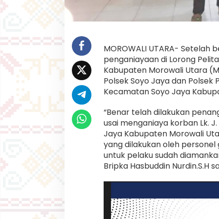
u
s
P
o
l
r
MOROWALI UTARA- Setelah be
e
penganiayaan di Lorong Pelit
s
Kabupaten Morowali Utara (Mo
M
o
Polsek Soyo Jaya dan Polsek Pe
r
Kecamatan Soyo Jaya Kabupat
u
t
“Benar telah dilakukan penan
d
usai menganiaya korban Lk. J
i
D
Jaya Kabupaten Morowali Utara
e
yang dilakukan oleh personel
s
untuk pelaku sudah diamankan 
a
Bripka Hasbuddin Nurdin.S.H s
T
o
w
i