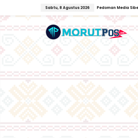
L
Sabtu, 8 Agustus 2026
Pedoman Media Sibe
e
w
a
t
i
k
e
k
o
n
t
e
n