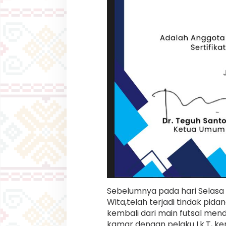
Sebelumnya pada hari Selasa t
Wita,telah terjadi tindak pid
kembali dari main futsal men
kamar dengan pelaku Lk.T, kem