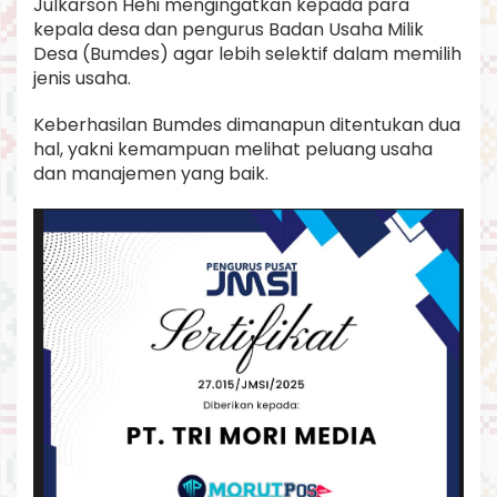
Julkarson Hehi mengingatkan kepada para
p
kepala desa dan pengurus Badan Usaha Milik
i
Desa (Bumdes) agar lebih selektif dalam memilih
n
s
jenis usaha.
i
J
Keberhasilan Bumdes dimanapun ditentukan dua
a
hal, yakni kemampuan melihat peluang usaha
d
dan manajemen yang baik.
i
N
a
r
a
s
u
m
b
e
r