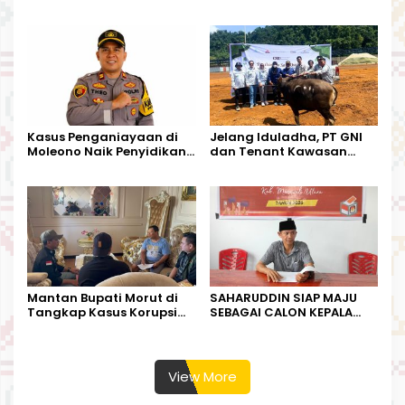
Tandoyondo,
Dugaan Pelanggaran
Kesederhanaannya Jadi
Tata Kelola Tambang
Harapan Warga
Kalimantan Barat
Kasus Penganiayaan di
Jelang Iduladha, PT GNI
Moleono Naik Penyidikan,
dan Tenant Kawasan
IPTU Theo Berikan
Industri Salurkan Sapi
Kesempatan Terakhir
Kurban
Mantan Bupati Morut di
SAHARUDDIN SIAP MAJU
Tangkap Kasus Korupsi
SEBAGAI CALON KEPALA
Perjalanan Dinas
DESA BUNTA
View More