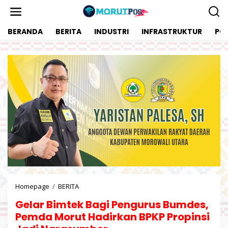
L
e
w
BERANDA
BERITA
INDUSTRI
INFRASTRUKTUR
POL
a
t
i
k
e
k
o
n
t
e
n
Homepage
/
BERITA
G
e
Gelar Bimtek Bagi Pengurus Bumdes,
l
a
Pemda Morut Hadirkan BPKP Propinsi
r