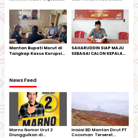
IPTU Theo Berikan
Industri Salurkan Sapi
Kesempatan Terakhir
Kurban
Mantan Bupati Morut di
SAHARUDDIN SIAP MAJU
Tangkap Kasus Korupsi
SEBAGAI CALON KEPALA
Perjalanan Dinas
DESA BUNTA
News Feed
Marno Nomor Urut 2
Inisial BD Mantan Dirut PT
Diunggulkan di
Cocoman Terseret