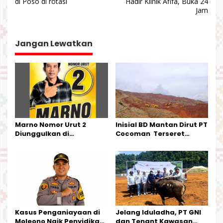
di Poso di rotasi
Hadir Klinik Afifa, Buka 24
v
Jam
i
g
Jangan Lewatkan
a
s
i
p
o
s
Marno Nomor Urut 2
Inisial BD Mantan Dirut PT
Diunggulkan di
Cocoman Terseret
Tandoyondo,
Dugaan Pelanggaran
Kesederhanaannya Jadi
Tata Kelola Tambang
Harapan Warga
Kalimantan Barat
Kasus Penganiayaan di
Jelang Iduladha, PT GNI
Moleono Naik Penyidikan,
dan Tenant Kawasan