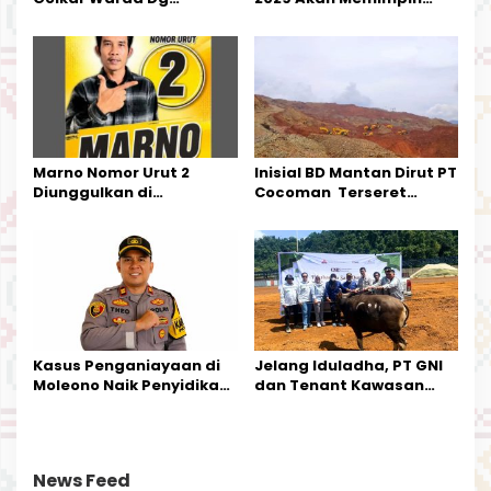
Mamala, SE, Melantik
Pemerintahan Di Morut
Pengurus Parti
Kecamatan Petasia dan
Kecamatan Petbar
Marno Nomor Urut 2
Inisial BD Mantan Dirut PT
Diunggulkan di
Cocoman Terseret
Tandoyondo,
Dugaan Pelanggaran
Kesederhanaannya Jadi
Tata Kelola Tambang
Harapan Warga
Kalimantan Barat
Kasus Penganiayaan di
Jelang Iduladha, PT GNI
Moleono Naik Penyidikan,
dan Tenant Kawasan
IPTU Theo Berikan
Industri Salurkan Sapi
Kesempatan Terakhir
Kurban
News Feed