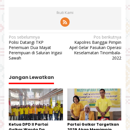
Ikuti Kami
N
Pos sebelumnya
Pos berikutnya
Polisi Datangi TKP
Kapolres Banggai Pimpin
a
Penemuan Dua Mayat
Apel Gelar Pasukan Operasi
v
Perempuan di Saluran Irigasi
Keselamatan Tinombala-
Sawah
2022
i
g
a
Jangan Lewatkan
s
i
p
o
s
Ketua DPD II Partai
Partai Golkar Targetkan
Golkar Warda Dg
2029 Akan Memimpin