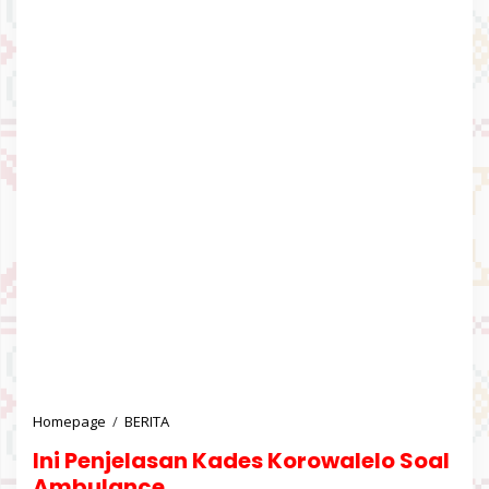
Homepage
/
BERITA
I
n
Ini Penjelasan Kades Korowalelo Soal
i
P
Ambulance