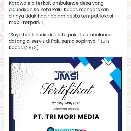
Korowalelo terkait ambulance desa yang
o
a
digunakan ke kota Palu. Kades mengatakan
l
dirinya tidak hadir dalam pesta tempat lokasi
A
mobil terparkir,
m
b
“Saya tidak hadir di pesta pak, itu ambulance
u
l
datang di servis di Palu sama sopirnya, ” tulis
a
Kades (28/2)
n
c
e