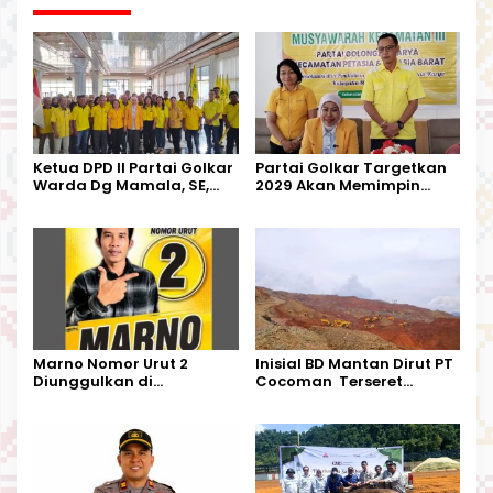
Ketua DPD II Partai Golkar
Partai Golkar Targetkan
Warda Dg Mamala, SE,
2029 Akan Memimpin
Melantik Pengurus Parti
Pemerintahan Di Morut
Kecamatan Petasia dan
Kecamatan Petbar
Marno Nomor Urut 2
Inisial BD Mantan Dirut PT
Diunggulkan di
Cocoman Terseret
Tandoyondo,
Dugaan Pelanggaran
Kesederhanaannya Jadi
Tata Kelola Tambang
Harapan Warga
Kalimantan Barat