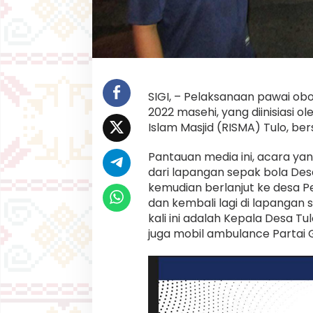
i
b
u
a
n
W
a
r
SIGI, – Pelaksanaan pawai o
g
2022 masehi, yang diinisiasi 
a
Islam Masjid (RISMA) Tulo, b
S
i
g
Pantauan media ini, acara yang
i
dari lapangan sepak bola Desa T
A
kemudian berlanjut ke desa Pe
n
dan kembali lagi di lapangan 
t
u
kali ini adalah Kepala Desa Tul
s
juga mobil ambulance Partai G
i
a
s
M
e
r