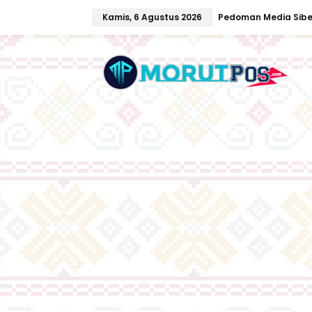
L
Kamis, 6 Agustus 2026
Pedoman Media Sibe
e
w
a
t
i
k
e
k
o
n
t
e
n